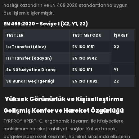
haslığı kazandırır ve EN 469:2020 standartlarına uygun
özel işlemle işlenmiştir.
EN 469:2020 - Seviye 1 (X2, Y1, Z2)
TESTLER
TEST METODU
İŞARET
Isı Transferi (Alev)
EN ISO 9151
X2
Isı Transfer (Radyan)
EN ISO 6942
Su Nüfuziyetine Direnç
EN ISO 811
Y1
Su Buharı Geçirgenliği
EN ISO 11092
Z2
Yüksek Görünürlük ve Kişiselleştirme
Gelişmiş Konfor ve Hareket Özgürlüğü
FYRPRO® XPERT-C, ergonomik tasarımı ile itfaiyecilere
maksimum hareket kabiliyeti sağlar. Kol ve bacak
bölgelerindeki özel kesimler, hareket sırasında elbisenin