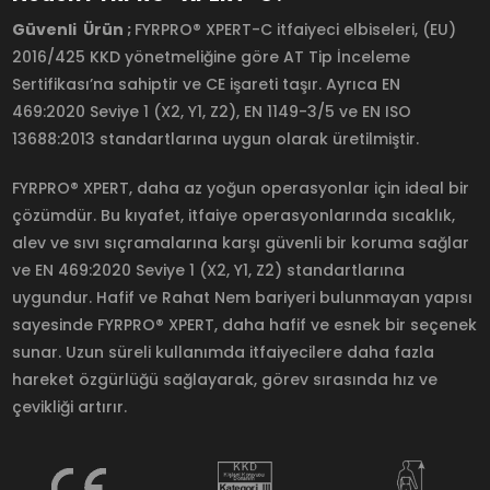
Güvenli Ürün ;
FYRPRO® XPERT-C itfaiyeci elbiseleri, (EU)
2016/425 KKD yönetmeliğine göre AT Tip İnceleme
Sertifikası’na sahiptir ve CE işareti taşır. Ayrıca EN
469:2020 Seviye 1 (X2, Y1, Z2), EN 1149-3/5 ve EN ISO
13688:2013 standartlarına uygun olarak üretilmiştir.
FYRPRO® XPERT, daha az yoğun operasyonlar için ideal bir
çözümdür. Bu kıyafet, itfaiye operasyonlarında sıcaklık,
alev ve sıvı sıçramalarına karşı güvenli bir koruma sağlar
ve EN 469:2020 Seviye 1 (X2, Y1, Z2) standartlarına
uygundur. Hafif ve Rahat Nem bariyeri bulunmayan yapısı
sayesinde FYRPRO® XPERT, daha hafif ve esnek bir seçenek
sunar. Uzun süreli kullanımda itfaiyecilere daha fazla
hareket özgürlüğü sağlayarak, görev sırasında hız ve
çevikliği artırır.