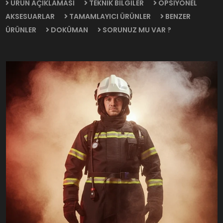
ÜRÜN AÇIKLAMASI
TEKNİK BİLGİLER
OPSİYONEL
AKSESUARLAR
TAMAMLAYICI ÜRÜNLER
BENZER
ÜRÜNLER
DOKÜMAN
SORUNUZ MU VAR ?