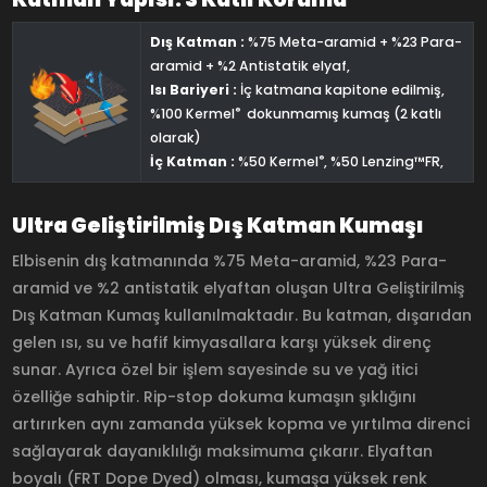
Dış Katman :
%75 Meta-aramid + %23 Para-
aramid + %2 Antistatik elyaf,
Isı Bariyeri :
İç katmana kapitone edilmiş,
®
%100 Kermel
dokunmamış kumaş (2 katlı
olarak)
®
İç Katman :
%50 Kermel
, %50 Lenzing™FR,
Ultra Geliştirilmiş Dış Katman Kumaşı
Elbisenin dış katmanında %75 Meta-aramid, %23 Para-
aramid ve %2 antistatik elyaftan oluşan Ultra Geliştirilmiş
Dış Katman Kumaş kullanılmaktadır. Bu katman, dışarıdan
gelen ısı, su ve hafif kimyasallara karşı yüksek direnç
sunar. Ayrıca özel bir işlem sayesinde su ve yağ itici
özelliğe sahiptir. Rip-stop dokuma kumaşın şıklığını
artırırken aynı zamanda yüksek kopma ve yırtılma direnci
sağlayarak dayanıklılığı maksimuma çıkarır. Elyaftan
boyalı (FRT Dope Dyed) olması, kumaşa yüksek renk