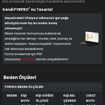
kol ve bacak tasarımıyla harekette extra konfor
®
Kendi FYRPRO
nu Tasarla!
Hayalindeki itfaiyeci elbisesini gerçeğe
dönüştürmek hiç bu kadar kolay
olmamıştı!
Elbise tasarım formumuzu kullanarak
istediğiniz her detayı—model, renk, kumaş ve
daha fazlasını—hızlıca seçebilir, tasarımınızı
tek tıkla bize iletebilirsiniz.
Formu incelemek için PDF
dosyasına
buradan
hemen ulaşabilirsiniz!
Beden Ölçüleri
FYRPRO BEDEN ÖLÇÜLERİ
BEDEN
KİŞİ
KİŞİ GÖĞÜS
KİŞİ BEL
CEKET
BOYU
ÖLÇÜSÜ
ÇEVRESİ
BOYU