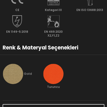
CE
Kategori lll
EN ISO 13688:2013
EN 1149-5:2018
EN 469:2020
X2,Y1,Z2
Renk & Materyal Seçenekleri
Gold
Turuncu