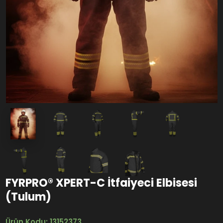
FYRPRO® XPERT-C İtfaiyeci Elbisesi
(Tulum)
Ürün Kodu: 13152373