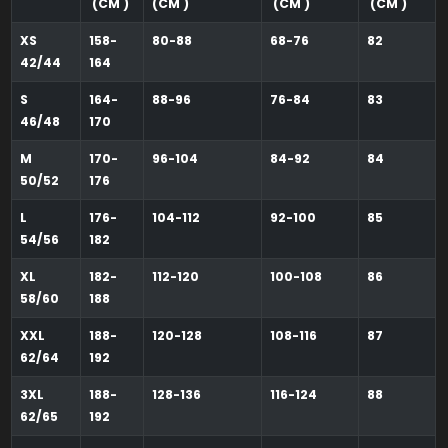
(CM )
(CM )
(CM )
(CM )
XS
158-
80-88
68-76
82
42/44
164
S
164-
88-96
76-84
83
46/48
170
M
170-
96-104
84-92
84
50/52
176
L
176-
104-112
92-100
85
54/56
182
XL
182-
112-120
100-108
86
58/60
188
XXL
188-
120-128
108-116
87
62/64
192
3XL
188-
128-136
116-124
88
62/65
192