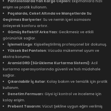
Pantolonlarda Yan Kargo Cepleri
: Ekipmanlara hızlı
erişim ve pratik kullanım.
Paçalarda, Ceket Altında ve Manşetlerde Su
Geçirmez Bariyerler
: Su ve nemin içeri sızmasını
önleyerek konforu artırır.
Gümüş Reflektif Arka Yazı
: Gecikmesiz ve etkili
görünürlük sağlar.
İşlemeli Logo
: Kişiselleştirilmiş profesyonel bir dokunuş.
Yüksek Bel Pantolon
: Vücuda mükemmel uyum ve
ekstra koruma.
Aramid DRD (Sürükleme Kurtarma Sistemi)
: Acil
kurtarma operasyonlarında güvenli ve hızlı müdahale
sağlar.
Çıkarılabilir İç Astar
: Kolay bakım ve temizlik için pratik
kullanım.
Denetim Fermuarı
: Giysi içi kontrol ve inceleme için
kolay erişim.
Prebent Tasarım:
Vücut Şekline uygun eğim verilmiş