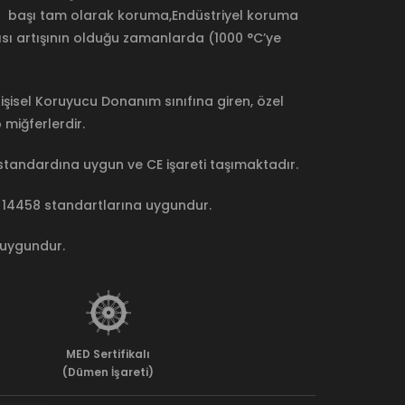
a başı tam olarak koruma,Endüstriyel koruma
ısı artışının olduğu zamanlarda (1000 °C’ye
şisel Koruyucu Donanım sınıfına giren, özel
miğferlerdir.
 standardına uygun ve CE işareti taşımaktadır.
N 14458 standartlarına uygundur.
e uygundur.
MED Sertifikalı
(Dümen İşareti)