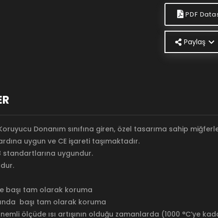
PDF Data
Paylaş
ER
Koruyucu Donanım sınıfına giren, özel tasarıma sahip miğferle
ardına uygun ve CE işareti taşımaktadır.
58 standartlarına uygundur.
ndur.
e başı tam olarak koruma
rında başı tam olarak koruma
nemli ölçüde ısı artışının olduğu zamanlarda (1000 °C’ye kad