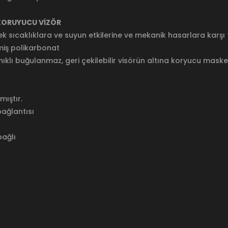
 KORUYUCU VİZÖR
sek sıcaklıklara ve suyun etkilerine ve mekanik hasarlara kar
lmiş polikarbonat
ıklı buğulanmaz, geri çekilebilir visörün altına koryucu mask
mıştır.
bağlantısı
bağlı