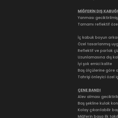
MİĞFERİN DIŞ KABUĞ
Yanması geciktirilmi
Tamamı reflektif özel
İç kabuk boyun arka
Özel tasarlanmış uygu
Reflektif ve parlak çi
Uzunlamasına dış kab
İyi şok emici kalite
Baş ölçülerine göre 
Tahrişi önleyici özel
ÇENE BANDI
Alev alması gecikti
Baş şekline kulak k
Kolay çıkarılabilir ba
Miğferin başa ilk ta