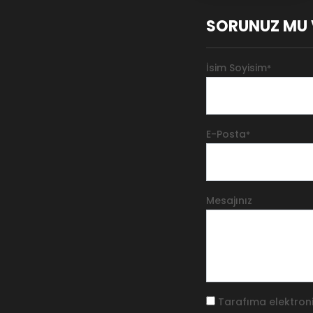
SORUNUZ MU 
İsim Soyisim
*
E-Posta
*
Mesajınız
Tarafıma elektroni