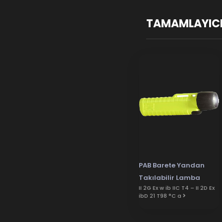
TAMAMLAYICI
PAB Barete Yandan
Takılabilir Lamba
II 2G Ex w ib IIC T4 – II 2D Ex
ibD 21 T98 °C a