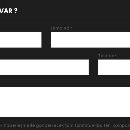
VAR ?
Firma Adı
*
Telefon
*
k haberleşme ile gönderilecek tüm tanıtım, e-bülten, kampany