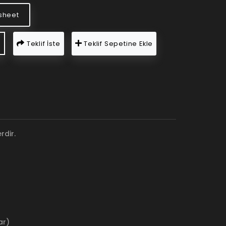
sheet
Teklif İste
Teklif Sepetine Ekle
rdir.
ar)