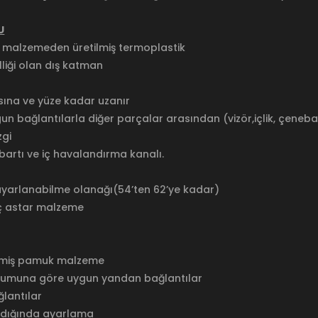
U
ş malzemeden üretilmiş termoplastik
liği olan dış katman
sına ve yüze kadar uzanır
n bağlantılarla diğer parçalar arasından (vizör,içlik, çeneba
zgi
artı ve iç havalandırma kanalı.
ayarlanabilme olanağı(54’ten 62’ye kadar)
 iç astar malzeme
rilmiş pamuk malzeme
onumuna göre uygun yandan bağlantılar
ğlantılar
kıldığında ayarlama