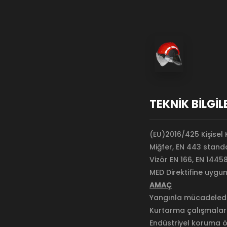
TEKNİK BİLGİL
(EU)2016/425 Kişisel 
Miğfer, EN 443 stand
Vizör EN 166, EN 144
MED Direktifine uygu
AMAÇ
Yangınla mücadeled
Kurtarma çalışmala
Endüstriyel koruma ö