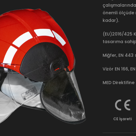
çalışmalarınd
önemli ölçüde 
kadar).
(EU)2016/425 Ki
tasarıma sahip 
Miğfer, EN 443
Vizör EN 166, E
MED Direktifin
CE İşareti