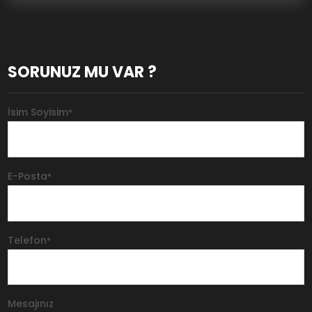
SORUNUZ MU VAR ?
İsim Soyisim
*
E-Posta
*
Telefon
*
Mesajınız