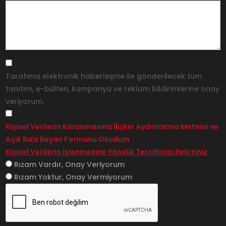
Tarafıma elektronik haberleşme ile gönderilecek tüm
tanıtım, e-bülten, kampanya ve reklam bildirimlerine onay
veriyorum.
Kişisel Verilerin Korunmasına İlişkin Aydınlatma Metnini ve
Açık Rıza Beyan Formunu Okudum
Kişisel Verilerin İşlenmesine Yönelik Tercihinizi Belirtiniz
Rızam Vardır, Onay Veriyorum
Rızam Yoktur, Onay Vermiyorum