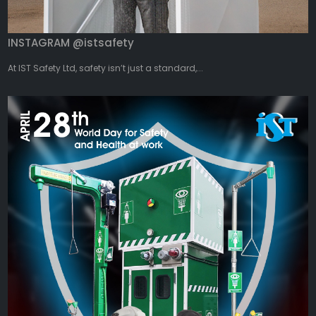
INSTAGRAM @istsafety
At IST Safety Ltd, safety isn’t just a standard,...