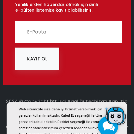
Yeniliklerden haberdar olmak için izinli
e-bülten listemize kayıt olabilirsiniz.
KAYIT OL
2024 © Copyright İST İşçi Sağlığı Teçhizatı San. Tic.
Web sitemizde size daha iyi hizmet verebilmek için
Ltd. Şti.
çerezler kullanılmaktadır. Kabul Et seçeneği ile tüm
ist.com.tr internet sitesinde yer alan bütün görsel, yazı,
çerezleri kabul edebilir, Reddet seçeneği ile zorunlu
çizim, animasyon ve diğer materyaller tescilli olup, izinsiz
çerezler haricindeki tüm çerezleri reddedebilir veya Çerez