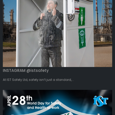
INSTAGRAM @istsafety
At IST Safety Ltd, safety isn’t just a standard,...