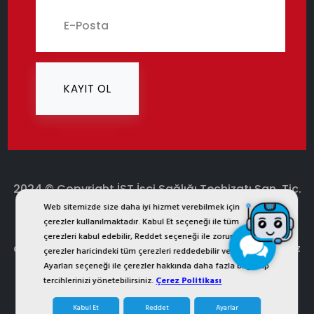
KAYIT OL
2024 © Copyright İST İşçi Sağlığı Teçhizatı San. Tic.
Web sitemizde size daha iyi hizmet verebilmek için
Ltd. Şti.
çerezler kullanılmaktadır. Kabul Et seçeneği ile tüm
ist.com.tr internet sitesinde yer alan bütün görsel, yazı,
çerezleri kabul edebilir, Reddet seçeneği ile zorunlu
çizim, animasyon ve diğer materyaller tescilli olup, izinsiz
çerezler haricindeki tüm çerezleri reddedebilir veya Çerez
Ayarları seçeneği ile çerezler hakkında daha fazla bilgi alıp
kopyalanması ya da kullanması yasaktır. Her Hakkı
tercihlerinizi yönetebilirsiniz.
Çerez Politikası
Saklıdır.
Kabul Et
Reddet
Ayarlar