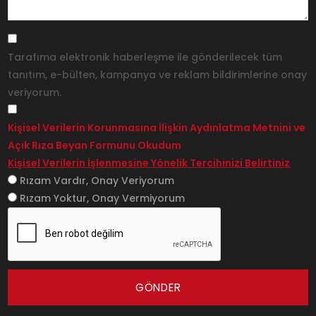
Tarafıma elektronik haberleşme ile gönderilecek tüm
tanıtım, e-bülten, kampanya ve reklam bildirimlerine onay
veriyorum.
Kişisel Verilerin Korunmasına İlişkin Aydınlatma Metnini ve
Açık Rıza Beyan Formunu Okudum
Kişisel Verilerin İşlenmesine Yönelik Tercihinizi Belirtiniz
Rızam Vardır, Onay Veriyorum
Rızam Yoktur, Onay Vermiyorum
GÖNDER