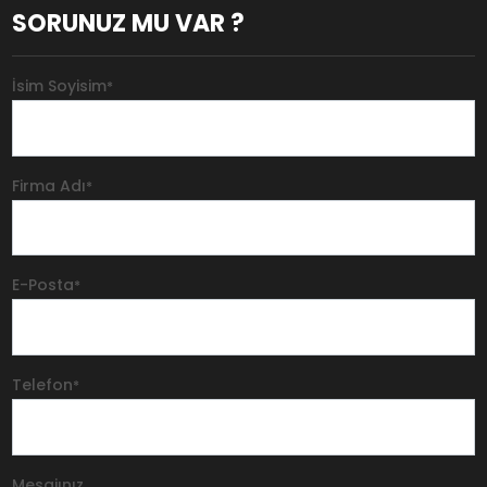
SORUNUZ MU VAR ?
İsim Soyisim
*
Firma Adı
*
E-Posta
*
Telefon
*
Mesajınız