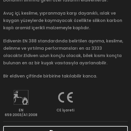
Donanım sınıfına giren özel tasarım eldivenlerdir.
Avuç içi, kesilme, yıpranmaya karşı dayanıklı, ıslak ve
kaygan yüzeylerde kaymayacak özellikte silikon karbon
kaplı aramid içerikli malzemeyle kaplıdır.
Eldivenin EN 388 standardında belirtilen aşınma, kesilme,
delinme ve yırtılma performansları en az 3333
olacaktır.Eldiven uzun konçlu olacak, bilek kısmı konçta
bulunan en az bir kuşak vasıtasıyla ayarlanabilir.
Bir eldiven çiftinde birbirine takılabilir kanca.
EN
CE İşareti
659:2003/A1:2008