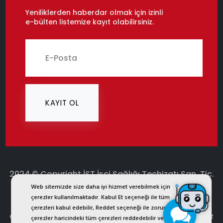
Yeniliklerden haberdar olmak için izinli
e-bülten listemize kayıt olabilirsiniz.
KAYIT OL
2024 © Copyright İST İşçi Sağlığı Teçhizatı San. Tic.
Web sitemizde size daha iyi hizmet verebilmek için
Ltd. Şti.
çerezler kullanılmaktadır. Kabul Et seçeneği ile tüm
ist.com.tr internet sitesinde yer alan bütün görsel, yazı,
çerezleri kabul edebilir, Reddet seçeneği ile zorunlu
çizim, animasyon ve diğer materyaller tescilli olup, izinsiz
çerezler haricindeki tüm çerezleri reddedebilir veya Çerez