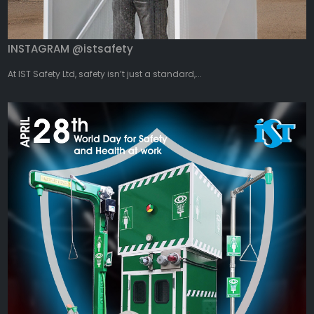
INSTAGRAM @istsafety
At IST Safety Ltd, safety isn’t just a standard,...