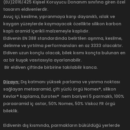
(EU)2016/425 Kişisel Koruyucu Donanım sınıfına giren özel
tasarım eldivenlerdir.
Avuç içi, kesilme, yıpranmaya karşı dayanıklı, ıslak ve
kaygan yüzeylerde kaymayacak özellikte silikon karbon
kaplı aramid içerikli malzemeyle kaplıdır.
Eldivenin EN 388 standardında belirtilen aşınma, kesilme,
delinme ve yırtılma performansları en az 3333 olacaktır.
Eldiven uzun konçlu olacak, bilek kısmı konçta bulunan en
az bir kuşak vasıtasıyla ayarlanabilir.
Bir eldiven çiftinde birbirine takılabilir kanca.
Dizayn:
Dış katmanı yüksek parlama ve yanma noktası
sağlayan metaaramid, çift yüzlü örgü Nomex®, silikon
Kevlar® kaplama, Eurotex® nem bariyeri 5 parmaklı, 100%
paraaramid iç astar, 50% Nomex, 50% Viskoz FR örgü
bileklik.
Eldivenin dış kısmında, parmakların büküldüğü yerlerde