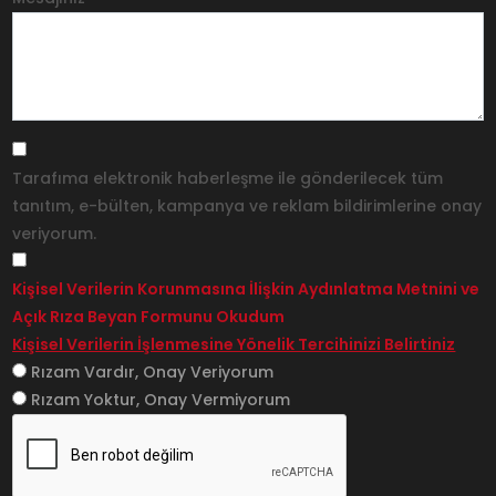
Tarafıma elektronik haberleşme ile gönderilecek tüm
tanıtım, e-bülten, kampanya ve reklam bildirimlerine onay
veriyorum.
Kişisel Verilerin Korunmasına İlişkin Aydınlatma Metnini ve
Açık Rıza Beyan Formunu Okudum
Kişisel Verilerin İşlenmesine Yönelik Tercihinizi Belirtiniz
Rızam Vardır, Onay Veriyorum
Rızam Yoktur, Onay Vermiyorum