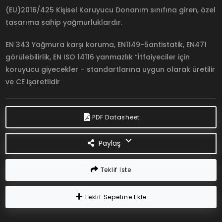
(EU)2016/425 Kişisel Koruyucu Donanım sınıfına giren, özel
tasarıma sahip yağmurluklardır.
EN 343 Yağmura karşı koruma, EN1149-5antistatik, EN471
görülebilirlik, EN ISO 14116 yanmazlık “İtfaiyeciler için
koruyucu giyecekler – standartlarına uygun olarak üretilir
ve CE işaretlidir
PDF Datasheet
Paylaş
Teklif İste
Teklif Sepetine Ekle