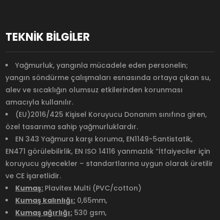
TEKNİK BİLGİLER
Yağmurluk, yangınla mücadele eden personelin;
yangın söndürme çalışmaları esnasında ortaya çıkan su,
alev ve sıcaklığın olumsuz etkilerinden korunması
amacıyla kullanılır.
(EU)2016/425 Kişisel Koruyucu Donanım sınıfına giren,
özel tasarıma sahip yağmurluklardır.
EN 343 Yağmura karşı koruma, EN1149-5antistatik,
EN471 görülebilirlik, EN ISO 14116 yanmazlık “İtfaiyeciler için
koruyucu giyecekler – standartlarına uygun olarak üretilir
ve CE işaretlidir.
Kumaş:
Plavitex Multi (PVC/cotton)
Kumaş kalınlığı:
0,65mm,
Kumaş ağırlığı:
530 gsm,