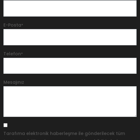
E-Posta
*
Telefon
*
Mesajınız
Tarafıma elektronik haberleşme ile gönderilecek tüm