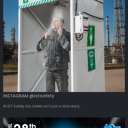
INSTAGRAM @istsafety
At IST Safety Ltd, safety isn’t just a standard,...