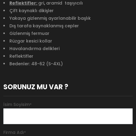
Reflektifler:
gri
,
aramid taşıyıcılı
Çift kaynaklı dikişler
Yakaya gizlenmiş ayarlanabilir başlık
Dış tarafa kaynaklanmış cepler
Gizlenmiş fermuar
Rüzgar kesici kollar
Havalandırma delikleri
Reflektifler
Bedenler: 48-62 (S-4XL)
SORUNUZ MU VAR ?
İsim Soyisim
*
Firma Adı
*