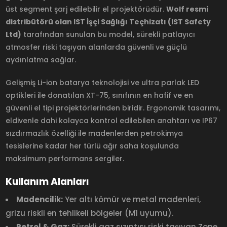
üst segment şarj edilebilir el projektörüdür.
Wolf resmi
distribütörü olan IST İşçi Sağlığı Teçhizatı (IST Safety
Ltd)
tarafından sunulan bu model, sürekli patlayıcı
atmosfer riski taşıyan alanlarda güvenli ve güçlü
aydınlatma sağlar.
Gelişmiş Li-ion batarya teknolojisi ve ultra parlak LED
optikleri ile donatılan XT-75, sınıfının en hafif ve en
güvenli el tipi projektörlerinden biridir. Ergonomik tasarımı,
eldivenle dahi kolayca kontrol edilebilen anahtarı ve IP67
sızdırmazlık özelliği ile madenlerden petrokimya
tesislerine kadar her türlü ağır saha koşulunda
maksimum performans sergiler.
Kullanım Alanları
Madencilik:
Yer altı kömür ve metal madenleri,
grizu riskli en tehlikeli bölgeler (M1 uyumu).
Petrol & Gaz:
Sürekli gaz sızıntısı riski taşıyan Zone