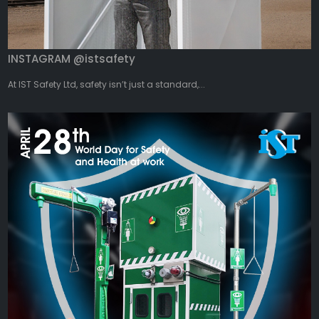
INSTAGRAM @istsafety
At IST Safety Ltd, safety isn’t just a standard,...