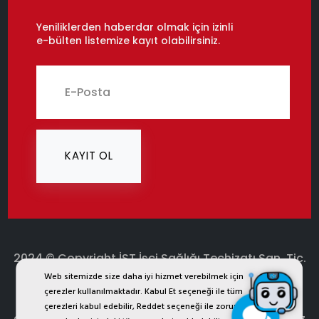
Yeniliklerden haberdar olmak için izinli
e-bülten listemize kayıt olabilirsiniz.
KAYIT OL
2024 © Copyright İST İşçi Sağlığı Teçhizatı San. Tic.
Ltd. Şti.
Web sitemizde size daha iyi hizmet verebilmek için
çerezler kullanılmaktadır. Kabul Et seçeneği ile tüm
ist.com.tr internet sitesinde yer alan bütün görsel, yazı,
çerezleri kabul edebilir, Reddet seçeneği ile zorunlu
çizim, animasyon ve diğer materyaller tescilli olup, izinsiz