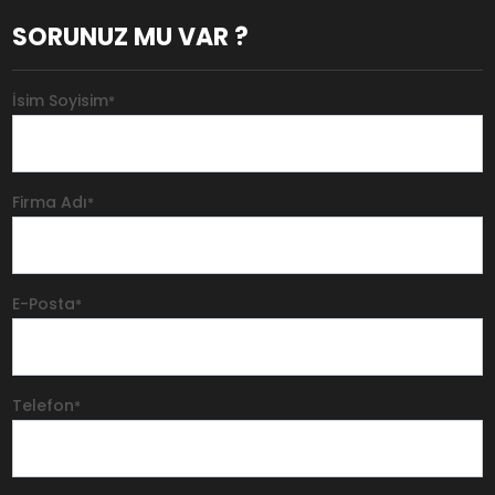
SORUNUZ MU VAR ?
İsim Soyisim
*
Firma Adı
*
E-Posta
*
Telefon
*