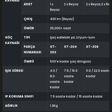
KAYNAĞI
ADET
1 x
2 x Beyaz
2 x Beyaz,2 x Ren
Beyaz
ÇIKIŞ
430 lm (Beyaz)
ÖMÜR
25,000+ saat
GÜÇ
TİPİ
Şarj edilebilir pil, Lityum-İyon
KAYNAĞI
PARÇA
XT-
XT-204
XT-206
NUMARASI
202
ÖMRÜ
500'e kadar şarj döngüsü
IŞIK SÜRESİ
4.0 /
7.5 / 15.0
11.0 / 22.0 saate
8.0
saate
kadar
saate
kadar
kadar
IP KORUMA SINIFI
7.5 saate kadar / 15 saate kadar
AĞIRLIK
1.2Kg