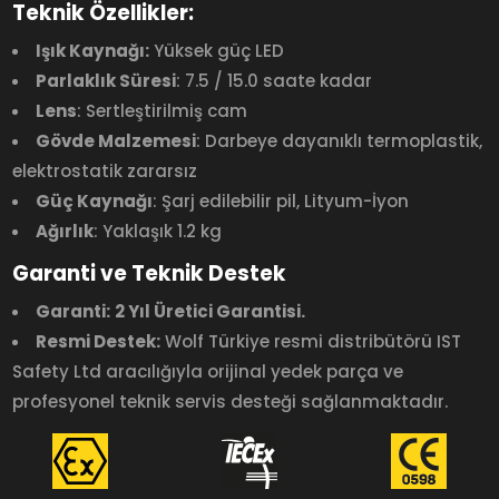
Teknik Özellikler:
Işık Kaynağı:
Yüksek güç LED
Parlaklık Süresi
: 7.5 / 15.0 saate kadar
Lens
: Sertleştirilmiş cam
Gövde Malzemesi
: Darbeye dayanıklı termoplastik,
elektrostatik zararsız
Güç Kaynağı
: Şarj edilebilir pil, Lityum-İyon
Ağırlık
: Yaklaşık 1.2 kg
Garanti ve Teknik Destek
Garanti:
2 Yıl Üretici Garantisi.
Resmi Destek:
Wolf Türkiye resmi distribütörü IST
Safety Ltd aracılığıyla orijinal yedek parça ve
profesyonel teknik servis desteği sağlanmaktadır.