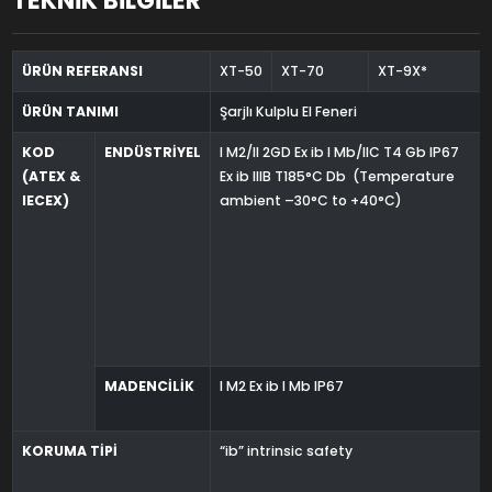
TEKNİK BİLGİLER
ÜRÜN REFERANSI
XT-50
XT-70
XT-9X*
ÜRÜN TANIMI
Şarjlı Kulplu El Feneri
KOD
ENDÜSTRİYEL
I M2/II 2GD Ex ib I Mb/IIC T4 Gb IP67
(ATEX &
Ex ib IIIB T185°C Db (Temperature
IECEX)
ambient –30°C to +40°C)
MADENCİLİK
I M2 Ex ib I Mb IP67
KORUMA TİPİ
“ib” intrinsic safety