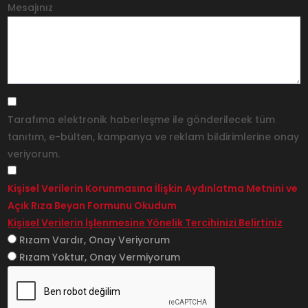
Mesajınız
Tarafıma elektronik haberleşme ile gönderilecek tüm
tanıtım, e-bülten, kampanya ve reklam bildirimlerine onay
veriyorum.
Kişisel Verilerin Korunmasına İlişkin Aydınlatma Metnini ve
Açık Rıza Beyan Formunu Okudum
Kişisel Verilerin İşlenmesine Yönelik Tercihinizi Belirtiniz
Rızam Vardır, Onay Veriyorum
Rızam Yoktur, Onay Vermiyorum