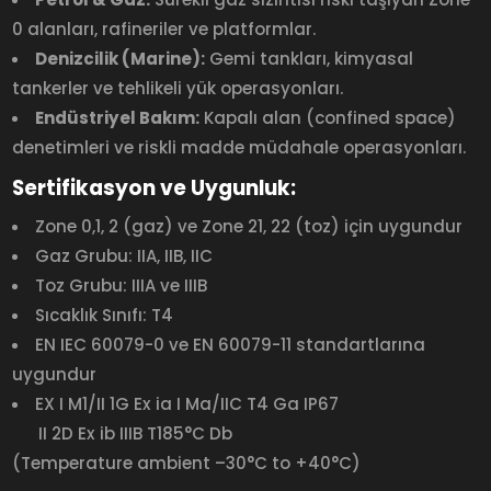
0 alanları, rafineriler ve platformlar.
Denizcilik (Marine):
Gemi tankları, kimyasal
tankerler ve tehlikeli yük operasyonları.
Endüstriyel Bakım:
Kapalı alan (confined space)
denetimleri ve riskli madde müdahale operasyonları.
Sertifikasyon ve Uygunluk:
Zone 0,1, 2 (gaz) ve Zone 21, 22 (toz) için uygundur
Gaz Grubu: IIA, IIB, IIC
Toz Grubu: IIIA ve IIIB
Sıcaklık Sınıfı: T4
EN IEC 60079-0 ve EN 60079-11 standartlarına
uygundur
EX I M1/II 1G Ex ia I Ma/IIC T4 Ga IP67
II 2D Ex ib IIIB T185°C Db
(Temperature ambient –30°C to +40°C)