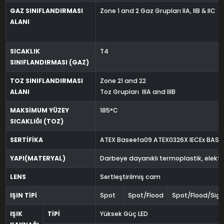
GAZ SINIFLANDIRMASI
Zone 1 and 2 Gaz Grupları IIA, IIB & IIC
ALANI
SICAKLIK
T4
SINIFLANDIRMASI (GAZ)
TOZ SINIFLANDIRMASI
Zone 21 and 22
ALANI
Toz Grupları IIIA and IIIB
MAKSİMUM YÜZEY
185°C
SICAKLIĞI (TOZ)
SERTİFİKA
ATEX Baseefa09 ATEX0326X IECEx BAS 0
YAPI(MATERYAL)
Darbeye dayanıklı termoplastik, elektr
LENS
Sertleştirilmiş cam
IŞIN TİPİ
Spot
Spot/Flood
Spot/Flood/Sign
IŞIK
TİPİ
Yüksek Güç LED