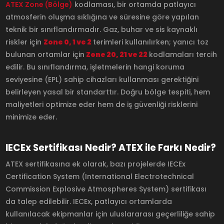
ATEX Zone (Bölge)
kodlaması, bir ortamda patlayıcı
atmosferin oluşma sıklığına ve süresine göre yapılan
teknik bir sınıflandırmadır. Gaz, buhar ve sis kaynaklı
riskler için
Zone 0, 1 ve 2
terimleri kullanılırken; yanıcı toz
bulunan ortamlar için
Zone 20, 21 ve 22
kodlamaları tercih
edilir. Bu sınıflandırma, işletmelerin hangi koruma
seviyesine (EPL) sahip cihazları kullanması gerektiğini
belirleyen yasal bir standarttır. Doğru bölge tespiti, hem
maliyetleri optimize eder hem de iş güvenliği risklerini
minimize eder.
IECEx Sertifikası Nedir? ATEX ile Farkı Nedir?
ATEX sertifikasına ek olarak, bazı projelerde IECEx
Certification System (International Electrotechnical
Commission Explosive Atmospheres System) sertifikası
da talep edilebilir. IECEx, patlayıcı ortamlarda
kullanılacak ekipmanlar için uluslararası geçerliliğe sahip