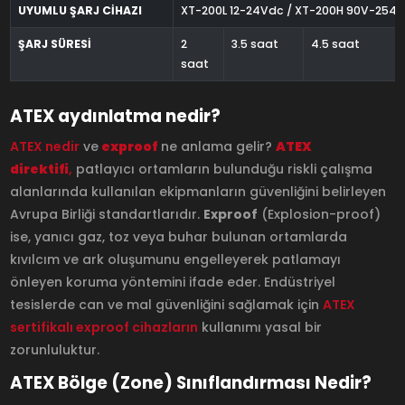
UYUMLU ŞARJ CİHAZI
XT-200L 12-24Vdc / XT-200H 90V-254
ŞARJ SÜRESİ
2
3.5 saat
4.5 saat
saat
ATEX aydınlatma nedir?
ATEX nedir
ve
exproof
ne anlama gelir?
ATEX
direktifi
,
patlayıcı ortamların bulunduğu riskli çalışma
alanlarında kullanılan ekipmanların güvenliğini belirleyen
Avrupa Birliği standartlarıdır.
Exproof
(Explosion-proof)
ise, yanıcı gaz, toz veya buhar bulunan ortamlarda
kıvılcım ve ark oluşumunu engelleyerek patlamayı
önleyen koruma yöntemini ifade eder. Endüstriyel
tesislerde can ve mal güvenliğini sağlamak için
ATEX
sertifikalı exproof cihazların
kullanımı yasal bir
zorunluluktur.
ATEX Bölge (Zone) Sınıflandırması Nedir?