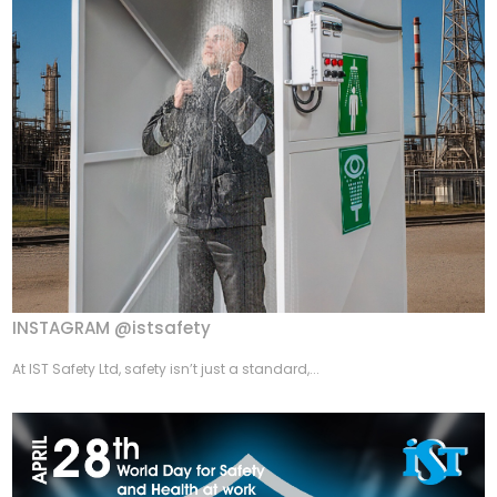
INSTAGRAM @istsafety
At IST Safety Ltd, safety isn’t just a standard,...