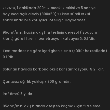
ZEVS-U, 1 dakikada 200° C sıcaklık etkisi ve 5 saniye
boyunca açık alevin (800±50)°C kısa süreli etkisi
sonrasında bile koruyucu özelliğini kaybetmez.
95dm³/min. hacim akış hızı testinin aeresol ( sodyum
klorit) göre filtrenin penetrasyon katsayısı % 0.1 'dir.
Test maddesine göre içeri giren sızıntı (sülfür heksaflorid)
0.1 'dir.
Solunan havada karbondioksit konsantrasyonu % 2 ' dir.
Çantasız ağırlık yaklaşık 800 gramdır.
Raf ömrü 5 yıldır.
95dm³/min. akış hızında ateşten kaçmak için filtreleme