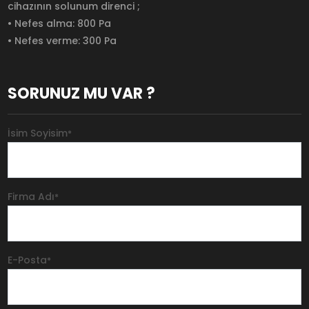
cihazının solunum direnci ;
• Nefes alma: 800 Pa
• Nefes verme: 300 Pa
SORUNUZ MU VAR ?
İsim Soyisim
*
Firma Adı
*
E-Posta
*