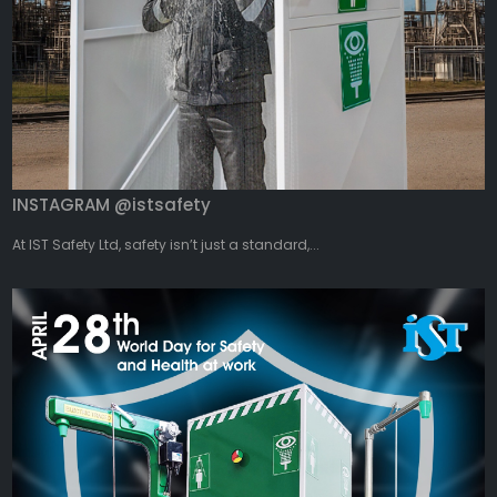
INSTAGRAM @istsafety
At IST Safety Ltd, safety isn’t just a standard,...