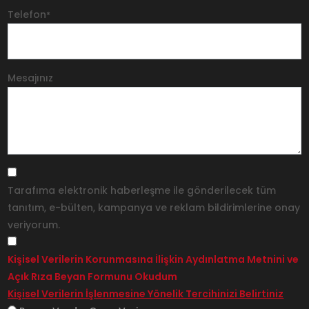
Telefon
*
Mesajınız
Tarafıma elektronik haberleşme ile gönderilecek tüm
tanıtım, e-bülten, kampanya ve reklam bildirimlerine onay
veriyorum.
Kişisel Verilerin Korunmasına İlişkin Aydınlatma Metnini ve
Açık Rıza Beyan Formunu Okudum
Kişisel Verilerin İşlenmesine Yönelik Tercihinizi Belirtiniz