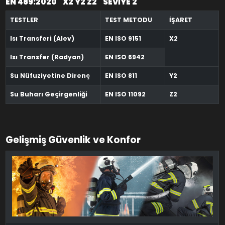
EN 469:2020 X2 Y2 Z2 SEVİYE 2
TESTLER
TEST METODU
İŞARET
Isı Transferi (Alev)
EN ISO 9151
X2
Isı Transfer (Radyan)
EN ISO 6942
Su Nüfuziyetine Direnç
EN ISO 811
Y2
Su Buharı Geçirgenliği
EN ISO 11092
Z2
Gelişmiş Güvenlik ve Konfor