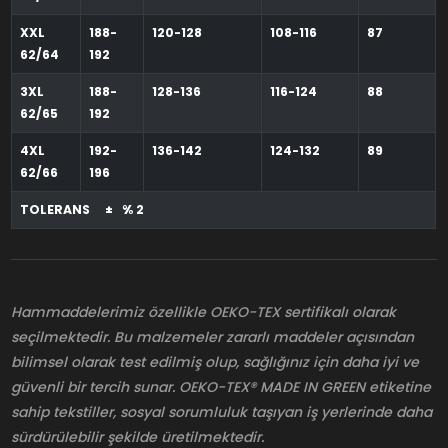
XXL
188-
120-128
108-116
87
62/64
192
3XL
188-
128-136
116-124
88
62/65
192
4XL
192-
136-142
124-132
89
62/66
196
TOLERANS ± % 2
Hammaddelerimiz özellikle OEKO-TEX sertifikalı olarak
seçilmektedir. Bu malzemeler zararlı maddeler açısından
bilimsel olarak test edilmiş olup, sağlığınız için daha iyi ve
güvenli bir tercih sunar. OEKO-TEX® MADE IN GREEN etiketine
sahip tekstiller, sosyal sorumluluk taşıyan iş yerlerinde daha
sürdürülebilir şekilde üretilmektedir.