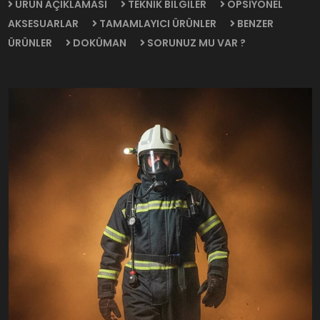
ÜRÜN AÇIKLAMASI
TEKNİK BİLGİLER
OPSİYONEL
AKSESUARLAR
TAMAMLAYICI ÜRÜNLER
BENZER
ÜRÜNLER
DOKÜMAN
SORUNUZ MU VAR ?