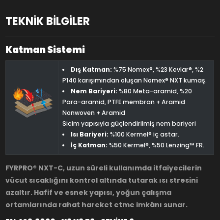
TEKNİK BİLGİLER
Katman Sistemi
Dış Katman:
%75 Nomex®, %23 Kevlar®, %2
P140 karışımından oluşan Nomex®️ NXT kumaş.
Nem Bariyeri:
%80 Meta-aramid, %20
Para-aramid, PTFE membran + Aramid
Nonwoven + Aramid
Sicim yapısıyla güçlendirilmiş nem bariyeri
Isı Bariyeri:
%100 Kermel® iç astar.
İç Katman:
%50 Kermel®, %50 Lenzing™ FR.
FYRPRO® NXT-C, uzun süreli kullanımda itfaiyecilerin
vücut sıcaklığını kontrol altında tutarak ısı stresini
azaltır. Hafif ve esnek yapısı, yoğun çalışma
ortamlarında rahat hareket etme imkânı sunar.