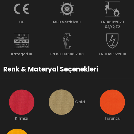
CE
MED Sertifikalı
EN 469:2020
X2,Y2,Z2
Kategori lll
EN ISO 13688:2013
EN 1149-5:2018
Renk & Materyal Seçenekleri
Gold
Kırmızı
Turuncu