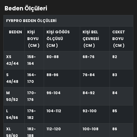
Beden Ölçüleri
FYRPRO BEDEN ÖLÇÜLERİ
BEDEN
KİŞİ
KİŞİ GÖĞÜS
KİŞİ BEL
CEKET
BOYU
ÖLÇÜSÜ
ÇEVRESİ
BOYU
(CM )
(CM )
(CM )
(CM )
XS
158-
80-88
68-76
82
42/44
164
S
164-
88-96
76-84
83
46/48
170
M
170-
96-104
84-92
84
50/52
176
L
176-
104-112
92-100
85
54/56
182
XL
182-
112-120
100-108
86
58/60
188