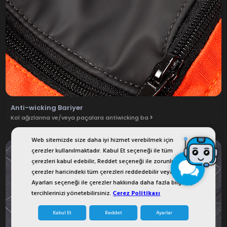
Anti-wicking Bariyer
Kol ağızlarına ve/veya paçalara antiwicking ba
Web sitemizde size daha iyi hizmet verebilmek için
çerezler kullanılmaktadır. Kabul Et seçeneği ile tüm
çerezleri kabul edebilir, Reddet seçeneği ile zorunlu
çerezler haricindeki tüm çerezleri reddedebilir veya Çerez
Ayarları seçeneği ile çerezler hakkında daha fazla bilgi alıp
tercihlerinizi yönetebilirsiniz.
Çerez Politikası
Kabul Et
Reddet
Ayarlar