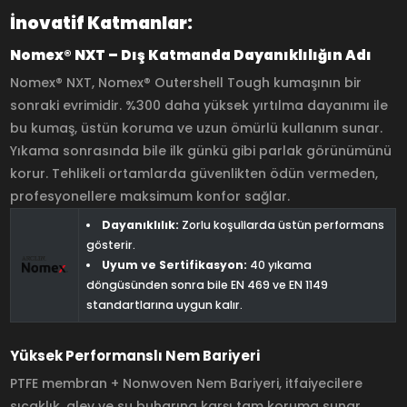
İnovatif Katmanlar:
Nomex® NXT – Dış Katmanda Dayanıklılığın Adı
Nomex® NXT, Nomex® Outershell Tough kumaşının bir
sonraki evrimidir. %300 daha yüksek yırtılma dayanımı ile
bu kumaş, üstün koruma ve uzun ömürlü kullanım sunar.
Yıkama sonrasında bile ilk günkü gibi parlak görünümünü
korur. Tehlikeli ortamlarda güvenlikten ödün vermeden,
profesyonellere maksimum konfor sağlar.
Dayanıklılık:
Zorlu koşullarda üstün performans
gösterir.
Uyum ve Sertifikasyon:
40 yıkama
döngüsünden sonra bile EN 469 ve EN 1149
standartlarına uygun kalır.
Yüksek Performanslı Nem Bariyeri
PTFE membran + Nonwoven Nem Bariyeri, itfaiyecilere
sıcaklık, alev ve su buharına karşı tam koruma sunar.