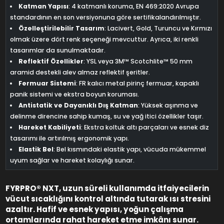
Katman Yapısı
: 4 katmanlı koruma, EN 469:2020 Avrupa
standardının en son versiyonuna göre sertifikalandırılmıştır.
Özelleştirilebilir Tasarım
: Lacivert, Gold, Turuncu ve Kırmızı
olmak üzere dört renk seçeneği mevcuttur. Ayrıca, iki renkli
tasarımlar da sunulmaktadır.
Reflektif Özellikler
: YSL veya 3M™ Scotchlite™ 50 mm
aramid destekli alev almaz reflektif şeritler.
Fermuar Sistemi
: FR kalıcı metal pirinç fermuar, kapaklı
panik sistemi ve ekstra boyun koruması.
Antistatik ve Dayanıklı Dış Katman
: Yüksek aşınma ve
delinme direncine sahip kumaş, su ve yağ itici özellikler taşır.
Hareket Kabiliyeti
: Ekstra koltuk altı parçaları ve esnek diz
tasarımı ile artırılmış ergonomik yapı.
Elastik Bel
: Bel kısmındaki elastik yapı, vücuda mükemmel
uyum sağlar ve hareket kolaylığı sunar.
FYRPRO® NXT, uzun süreli kullanımda itfaiyecilerin
vücut sıcaklığını kontrol altında tutarak ısı stresini
azaltır. Hafif ve esnek yapısı, yoğun çalışma
ortamlarında rahat hareket etme imkânı sunar.