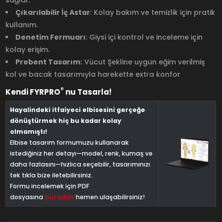
sağlar.
Çıkarılabilir İç Astar
: Kolay bakım ve temizlik için pratik
kullanım.
Denetim Fermuarı
: Giysi içi kontrol ve inceleme için
kolay erişim.
Prebent Tasarım:
Vücut Şekline uygun eğim verilmiş
kol ve bacak tasarımıyla harekette extra konfor
®
Kendi FYRPRO
nu Tasarla!
Hayalindeki itfaiyeci elbisesini gerçeğe
dönüştürmek hiç bu kadar kolay
olmamıştı!
Elbise tasarım formumuzu kullanarak
istediğiniz her detayı—model, renk, kumaş ve
daha fazlasını—hızlıca seçebilir, tasarımınızı
tek tıkla bize iletebilirsiniz.
Formu incelemek için PDF
dosyasına
buradan
hemen ulaşabilirsiniz!