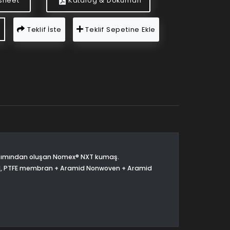
sheet
Katalog & Doküman
Teklif İste
Teklif Sepetine Ekle
ışımından oluşan Nomex®️ NXT kumaş.
, PTFE membran + Aramid Nonwoven + Aramid