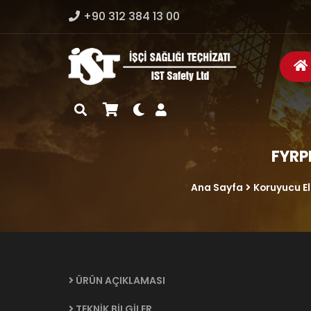
+90 312 384 13 00
FYRPR
Ana Sayfa
Koruyucu El
ÜRÜN AÇIKLAMASI
TEKNİK BİLGİLER