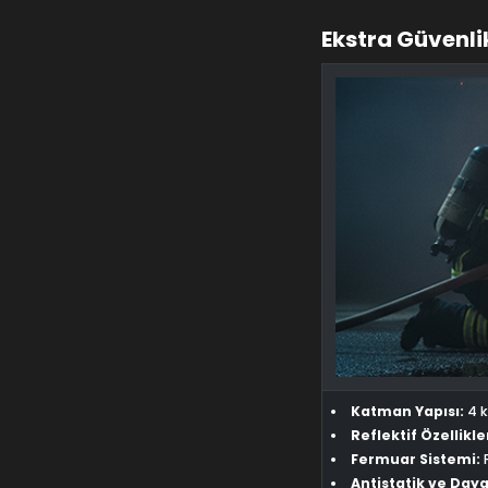
Ekstra Güvenli
Katman Yapısı:
4 k
Reflektif Özellikle
Fermuar Sistemi:
F
Antistatik ve Daya