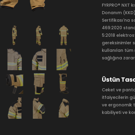
FYRPRO® NXT kıy
Donanım (KKD) 
Sertifikası'na s
469:2020 stand
5:2018 elektros
gereksinimler 
kullanılan tüm
sağlığına zara
Üstün Tas
Ceket ve panto
itfaiyecilerin gü
ve ergonomik t
kabiliyeti ve ko