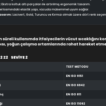
:
Ekstra koltuk altı parçaları ile artırılmış ergonomik tasarım.
el kısmındaki elastik yapı, vücuda mükemmel uyum sağlar.
Tasarım:
Lacivert, Gold, Turuncu ve Kırmızı olmak üzere dört renk seçene
süreli kullanımda itfaiyecilerin vücut sıcaklığını kont
pısı, yoğun çalışma ortamlarında rahat hareket etme
2 Z2 SEVİYE 2
TEST METODU
EN ISO 9151
)
EN ISO 6942
enç
EN ISO 811
ği
EN ISO 11092