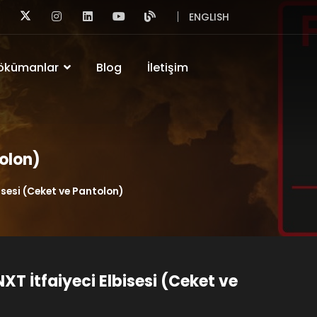
ENGLISH
ökümanlar
Blog
İletişim
tolon)
isesi (Ceket ve Pantolon)
XT İtfaiyeci Elbisesi (Ceket ve
)