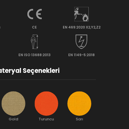
ı
CE
EN 469:2020 X2,Y2,Z2
EN ISO 13688:2013
EN 1149-5:2018
teryal Seçenekleri
Gold
Turuncu
Sarı