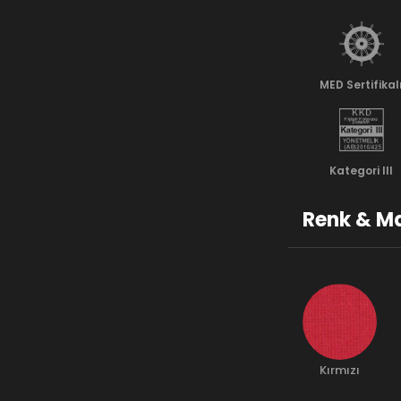
MED Sertifikal
Kategori lll
Renk & Ma
Kırmızı