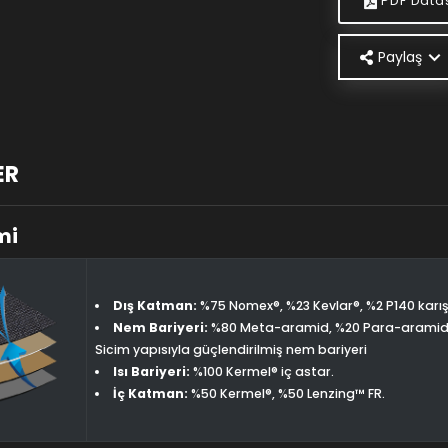
PDF Data
Paylaş
ER
mi
Dış Katman:
%75 Nomex®, %23 Kevlar®, %2 P140 kar
Nem Bariyeri:
%80 Meta-aramid, %20 Para-aramid
Sicim yapısıyla güçlendirilmiş nem bariyeri
Isı Bariyeri:
%100 Kermel® iç astar.
İç Katman:
%50 Kermel®, %50 Lenzing™ FR.