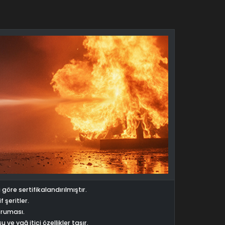
re sertifikalandırılmıştır.
şeritler.
oruması.
e yağ itici özellikler taşır.