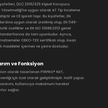
afetleri, (EU) 2016/425 Kişisel Koruyucu
Yönetmeliği'ne uygun olarak AT Tip İnceleme
ahiptir ve CE işareti taşır. Bu kıyafetler, EN
ardına uygun olarak üretilmiş olup, EN 1149-
tatik özellikler ve EN ISO 13688:2013 genel
standartlarına da tam uyumludur. Ayrıca,
 malzemeler OEKO-TEX sertifikalı olup, insan
rlı maddeler içermez ve çevre dostudur.
arım ve Fonksiyon
lon olarak tasarlanan FYRPRO® NXT,
venliği için özel olarak geliştirilmiştir. Hafif yapısı
asarımı, kullanıcıya maksimum hareket
nfor sağlar.