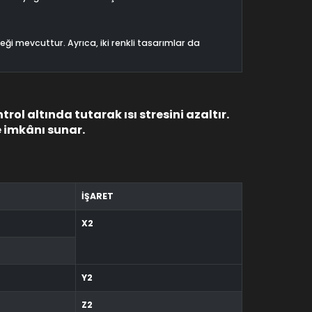
ği mevcuttur. Ayrıca, iki renkli tasarımlar da
rol altında tutarak ısı stresini azaltır.
 imkânı sunar.
İŞARET
X2
Y2
Z2