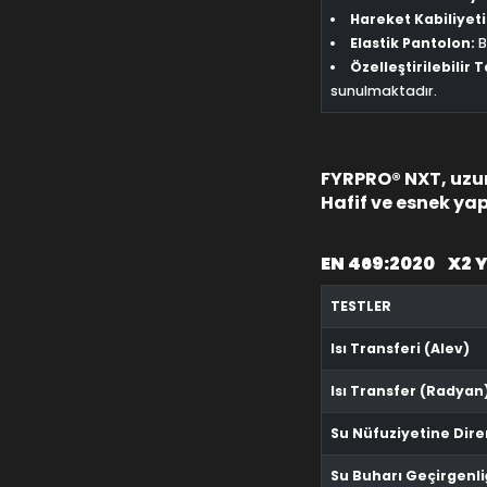
Hareket Kabiliyeti
Elastik Pantolon:
B
Özelleştirilebilir 
sunulmaktadır.
FYRPRO® NXT, uzun 
Hafif ve esnek ya
EN 469:2020 X2 Y
TESTLER
Isı Transferi (Alev)
Isı Transfer (Radyan
Su Nüfuziyetine Dir
Su Buharı Geçirgenli