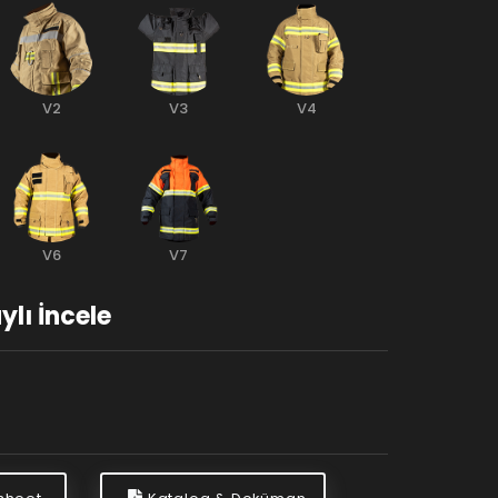
V2
V3
V4
V6
V7
ylı İncele