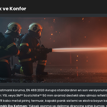
k ve Konfor
atmanlı koruma, EN 469:2020 Avrupa standardının en son versiyonuna gö
r:
YSL veya 3M™ Scotchlite™ 50 mm aramid destekli alev almaz reflektif 
R kalıcı metal pirinç fermuar, kapaklı panik sistemi ve ekstra boyun k
nıklı Dış Katman:
Yüksek aşınma ve delinme direncine sahip kumaş, su v