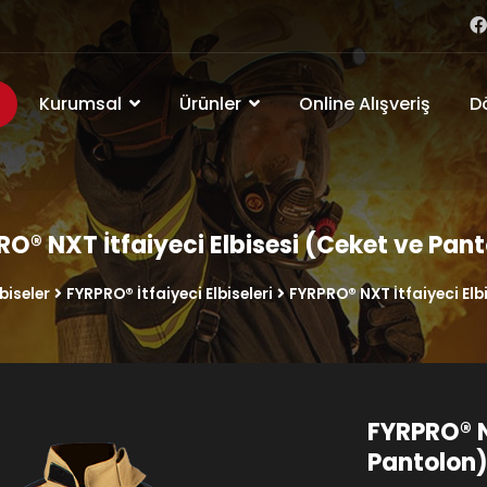
Kurumsal
Ürünler
Online Alışveriş
D
O® NXT İtfaiyeci Elbisesi (Ceket ve Pan
biseler
FYRPRO® İtfaiyeci Elbiseleri
FYRPRO® NXT İtfaiyeci Elb
FYRPRO® N
Pantolon