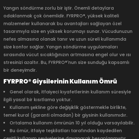
Yangın söndürme zorlu bir iştir. Önemli detaylara
odaklanmak çok önemlidir. FYRPRO®, yüksek kaliteli
malzemeler kullanarak bu avantajları sağlayan özel
tasarımıyla size en yüksek korumayı sunar. Vücudunuzun
nefes almasına olanak tanır ve uzun süreli kullanımda
size konfor sağlar. Yangın söndürme uygulamaları
sırasında vücut sıcaklığınızın artmasına engel olur ve ısı
stresinizi azaltır. Bu, FYRPRO®'nun size sunduğu kapsamlı
bir deneyimdir.
FYRPRO® Giysilerinin Kullanım Ömrü
Genel olarak, itfaiyeci kıyafetlerinin kullanım süresiyle
ilgili yasal bir kısıtlama yoktur.
Kullanım şekline göre değişiklik göstermekle birlikte,
temel kural (garanti olmadan) bir giysinin kullanımıdır.
Ortalama kullanım ömrünün 10 yıl olduğu varsayılabilir.
Bu ömür, itfaiye teşkilatları tarafından kaydedilen
çeşitli kullanım seviyelerine dayanarak hesaplanmıştır.