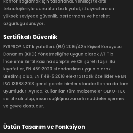
konfor sağlamak için tasarlandı. Yenilikçi tekstil
teknolojileriyle donatılan bu kıyafet, itfaiyecilere en
yüksek seviyede güvenlik, performans ve hareket
özgürlüğü sunuyor.
Sertifikalı Güvenlik
FYRPRO® NXT kıyafetleri, (EU) 2016/425 Kişisel Koruyucu
Donanım (KKD) Yönetmeliği'ne uygun olarak AT Tip
İnceleme Sertifikası'na sahiptir ve CE işareti taşır. Bu
kıyafetler, EN 469:2020 standardına uygun olarak
üretilmiş olup, EN 1149-5:2018 elektrostatik özellikler ve EN
ISO 13688:2013 genel gereksinimler standartlarına da tam
uyumludur. Ayrıca, kullanılan tüm malzemeler OEKO-TEX
sertifikalı olup, insan sağlığına zararlı maddeler içermez
ve çevre dostudur.
Üstün Tasarım ve Fonksiyon