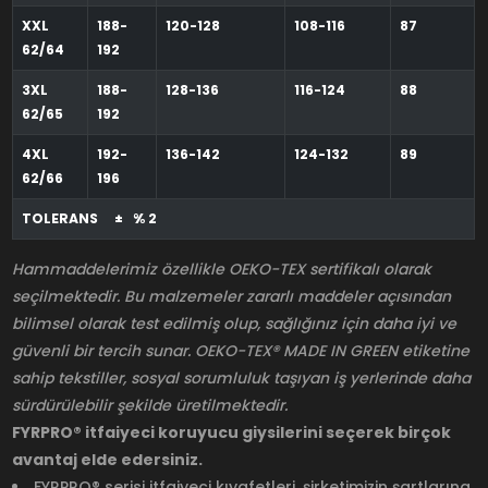
XXL
188-
120-128
108-116
87
62/64
192
3XL
188-
128-136
116-124
88
62/65
192
4XL
192-
136-142
124-132
89
62/66
196
TOLERANS ± % 2
Hammaddelerimiz özellikle OEKO-TEX sertifikalı olarak
seçilmektedir. Bu malzemeler zararlı maddeler açısından
bilimsel olarak test edilmiş olup, sağlığınız için daha iyi ve
güvenli bir tercih sunar. OEKO-TEX® MADE IN GREEN etiketine
sahip tekstiller, sosyal sorumluluk taşıyan iş yerlerinde daha
sürdürülebilir şekilde üretilmektedir.
FYRPRO® itfaiyeci koruyucu giysilerini seçerek birçok
avantaj elde edersiniz.
FYRPRO® serisi itfaiyeci kıyafetleri, şirketimizin şartlarına