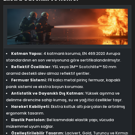
Katman Yapısı:
4 katmanlı koruma, EN 469:2020 Avrupa
standardının en son versiyonuna göre sertifikalandırılmıştır.
Reflektif Özellikler:
YSL veya 3M™ Scotchlite™ 50 mm
aramid destekli alev almaz reflektif şeritler.
Fermuar Sistemi:
FR kalıcı metal pirinç fermuar, kapaklı
panik sistemi ve ekstra boyun koruması.
Antistatik ve Dayanıklı Dış Katman:
Yüksek aşınma ve
delinme direncine sahip kumaş, su ve yağ itici özellikler taşır.
Hareket Kabiliyeti:
Ekstra koltuk altı parçaları ile artırılmış
ergonomik tasarım.
Elastik Pantolon:
Bel kısmındaki elastik yapı, vücuda
mükemmel uyum sağlar.
Özelleştirilebilir Tasarım:
Lacivert, Gold, Turuncu ve Kırmızı