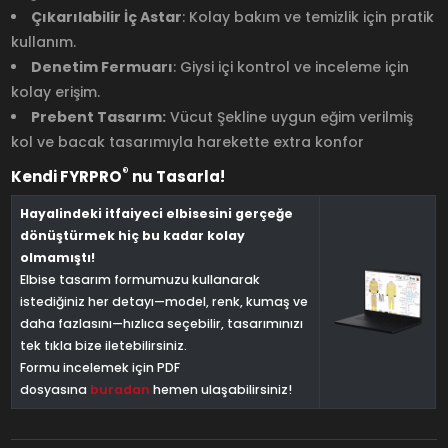
Çıkarılabilir İç Astar
: Kolay bakım ve temizlik için pratik
kullanım.
Denetim Fermuarı
: Giysi içi kontrol ve inceleme için
kolay erişim.
Prebent Tasarım:
Vücut Şekline uygun eğim verilmiş
kol ve bacak tasarımıyla harekette extra konfor
®
Kendi FYRPRO
nu Tasarla!
Hayalindeki itfaiyeci elbisesini gerçeğe
dönüştürmek hiç bu kadar kolay
olmamıştı!
Elbise tasarım formumuzu kullanarak
istediğiniz her detayı—model, renk, kumaş ve
daha fazlasını—hızlıca seçebilir, tasarımınızı
tek tıkla bize iletebilirsiniz.
Formu incelemek için PDF
dosyasına
buradan
hemen ulaşabilirsiniz!