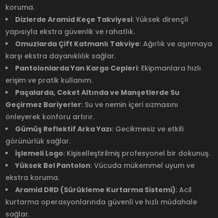
koruma.
Dizlerde Aramid Keçe Takviyesi
: Yüksek dirençli
yapısıyla ekstra güvenlik ve rahatlık.
Omuzlarda Çift Katmanlı Takviye
: Ağırlık ve aşınmaya
karşı ekstra dayanıklılık sağlar.
Pantolonlarda Yan Kargo Cepleri
: Ekipmanlara hızlı
erişim ve pratik kullanım.
Paçalarda, Ceket Altında ve Manşetlerde Su
Geçirmez Bariyerler
: Su ve nemin içeri sızmasını
önleyerek konforu artırır.
Gümüş Reflektif Arka Yazı
: Gecikmesiz ve etkili
görünürlük sağlar.
İşlemeli Logo
: Kişiselleştirilmiş profesyonel bir dokunuş.
Yüksek Bel Pantolon
: Vücuda mükemmel uyum ve
ekstra koruma.
Aramid DRD (Sürükleme Kurtarma Sistemi)
: Acil
kurtarma operasyonlarında güvenli ve hızlı müdahale
sağlar.