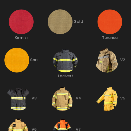
Gold
Kırmızı
Turuncu
Sarı
V2
Lacivert
V3
V4
V5
V6
V7