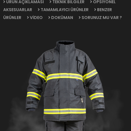
ÜRÜN AÇIKLAMASI
TEKNİK BİLGİLER
OPSİYONEL
AKSESUARLAR
TAMAMLAYICI ÜRÜNLER
BENZER
ÜRÜNLER
VİDEO
DOKÜMAN
SORUNUZ MU VAR ?