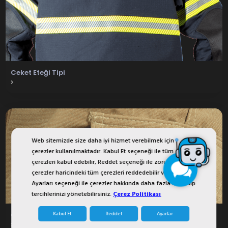
Ceket Eteği Tipi
Web sitemizde size daha iyi hizmet verebilmek için
çerezler kullanılmaktadır. Kabul Et seçeneği ile tüm
çerezleri kabul edebilir, Reddet seçeneği ile zorunlu
çerezler haricindeki tüm çerezleri reddedebilir veya Çerez
Ayarları seçeneği ile çerezler hakkında daha fazla bilgi alıp
tercihlerinizi yönetebilirsiniz.
Çerez Politikası
Kabul Et
Reddet
Ayarlar
Ceplerde Kuş Gözü