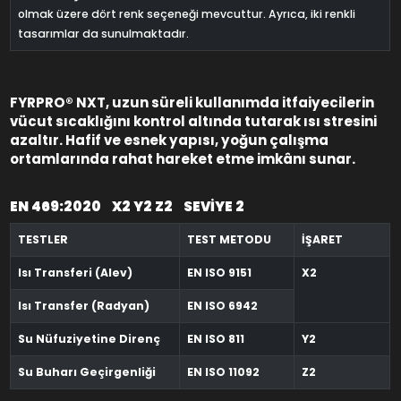
olmak üzere dört renk seçeneği mevcuttur. Ayrıca, iki renkli
tasarımlar da sunulmaktadır.
FYRPRO® NXT, uzun süreli kullanımda itfaiyecilerin
vücut sıcaklığını kontrol altında tutarak ısı stresini
azaltır. Hafif ve esnek yapısı, yoğun çalışma
ortamlarında rahat hareket etme imkânı sunar.
EN 469:2020 X2 Y2 Z2 SEVİYE 2
TESTLER
TEST METODU
İŞARET
Isı Transferi (Alev)
EN ISO 9151
X2
Isı Transfer (Radyan)
EN ISO 6942
Su Nüfuziyetine Direnç
EN ISO 811
Y2
Su Buharı Geçirgenliği
EN ISO 11092
Z2