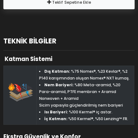
Teklif Sepetine Ekle
TEKNİK BİLGİLER
Katman Sistemi
Dış Katman:
%75 Nomex®, %23 Kevlar®, %2
P140 karışımından oluşan Nomex®️ NXT kumaş.
Nem Bariyeri:
%80 Meta-aramid, %20
Para-aramid, PTFE membran + Aramid
Nonwoven + Aramid
Sicim yapısıyla güçlendirilmiş nem bariyeri
Isı Bariyeri:
%100 Kermel® iç astar.
İç Katman:
%50 Kermel®, %50 Lenzing™ FR.
Ekstra Güvenlik ve Konfor