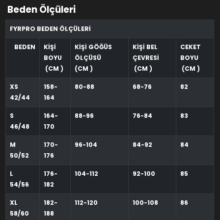
Beden Ölçüleri
FYRPRO BEDEN ÖLÇÜLERİ
BEDEN
KİŞİ
KİŞİ GÖĞÜS
KİŞİ BEL
CEKET
BOYU
ÖLÇÜSÜ
ÇEVRESİ
BOYU
(CM )
(CM )
(CM )
(CM )
XS
158-
80-88
68-76
82
42/44
164
S
164-
88-96
76-84
83
46/48
170
M
170-
96-104
84-92
84
50/52
176
L
176-
104-112
92-100
85
54/56
182
XL
182-
112-120
100-108
86
58/60
188