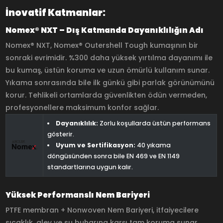
İnovatif Katmanlar:
Nomex® NXT – Dış Katmanda Dayanıklılığın Adı
Nomex® NXT, Nomex® Outershell Tough kumaşının bir
sonraki evrimidir. %300 daha yüksek yırtılma dayanımı ile
bu kumaş, üstün koruma ve uzun ömürlü kullanım sunar.
Yıkama sonrasında bile ilk günkü gibi parlak görünümünü
korur. Tehlikeli ortamlarda güvenlikten ödün vermeden,
profesyonellere maksimum konfor sağlar.
Dayanıklılık:
Zorlu koşullarda üstün performans
gösterir.
Uyum ve Sertifikasyon:
40 yıkama
döngüsünden sonra bile EN 469 ve EN 1149
standartlarına uygun kalır.
Yüksek Performanslı Nem Bariyeri
PTFE membran + Nonwoven Nem Bariyeri, itfaiyecilere
sıcaklık, alev ve su buharına karşı tam koruma sunar.