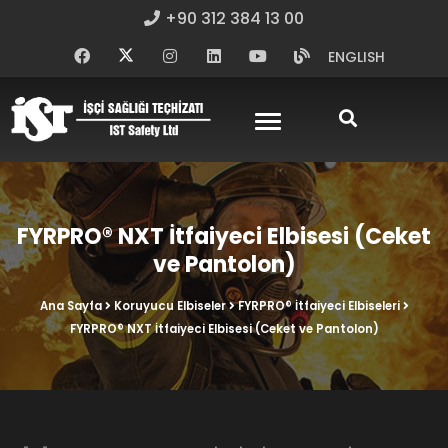
+90 312 384 13 00
ENGLISH
FYRPRO® NXT İtfaiyeci Elbisesi (Ceket
ve Pantolon)
Ana Sayfa
Koruyucu Elbiseler
FYRPRO® İtfaiyeci Elbiseleri
FYRPRO® NXT İtfaiyeci Elbisesi (Ceket ve Pantolon)