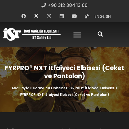
+90 312 384 13 00
ENGLISH
FYRPRO® NXT İtfaiyeci Elbisesi (Ceket
ve Pantolon)
Ana Sayfa
Koruyucu Elbiseler
FYRPRO® İtfaiyeci Elbiseleri
FYRPRO® NXT İtfaiyeci Elbisesi (Ceket ve Pantolon)