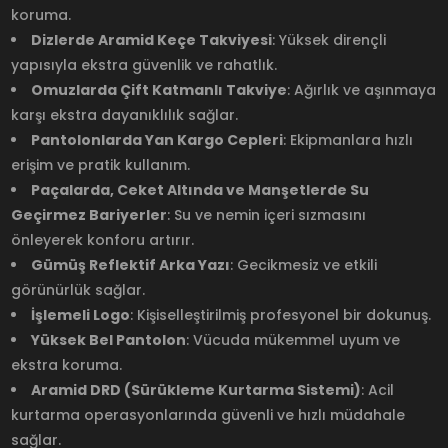
koruma.
Dizlerde Aramid Keçe Takviyesi
: Yüksek dirençli
yapısıyla ekstra güvenlik ve rahatlık.
Omuzlarda Çift Katmanlı Takviye
: Ağırlık ve aşınmaya
karşı ekstra dayanıklılık sağlar.
Pantolonlarda Yan Kargo Cepleri
: Ekipmanlara hızlı
erişim ve pratik kullanım.
Paçalarda, Ceket Altında ve Manşetlerde Su
Geçirmez Bariyerler
: Su ve nemin içeri sızmasını
önleyerek konforu artırır.
Gümüş Reflektif Arka Yazı
: Gecikmesiz ve etkili
görünürlük sağlar.
İşlemeli Logo
: Kişiselleştirilmiş profesyonel bir dokunuş.
Yüksek Bel Pantolon
: Vücuda mükemmel uyum ve
ekstra koruma.
Aramid DRD (Sürükleme Kurtarma Sistemi)
: Acil
kurtarma operasyonlarında güvenli ve hızlı müdahale
sağlar.