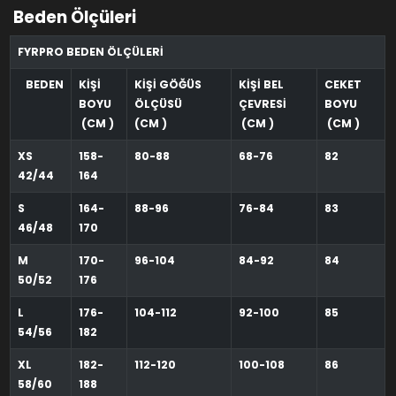
Beden Ölçüleri
FYRPRO BEDEN ÖLÇÜLERİ
BEDEN
KİŞİ
KİŞİ GÖĞÜS
KİŞİ BEL
CEKET
BOYU
ÖLÇÜSÜ
ÇEVRESİ
BOYU
(CM )
(CM )
(CM )
(CM )
XS
158-
80-88
68-76
82
42/44
164
S
164-
88-96
76-84
83
46/48
170
M
170-
96-104
84-92
84
50/52
176
L
176-
104-112
92-100
85
54/56
182
XL
182-
112-120
100-108
86
58/60
188