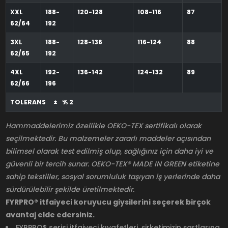
XXL
188-
120-128
108-116
87
62/64
192
3XL
188-
128-136
116-124
88
62/65
192
4XL
192-
136-142
124-132
89
62/66
196
TOLERANS ± % 2
Hammaddelerimiz özellikle OEKO-TEX sertifikalı olarak
seçilmektedir. Bu malzemeler zararlı maddeler açısından
bilimsel olarak test edilmiş olup, sağlığınız için daha iyi ve
güvenli bir tercih sunar. OEKO-TEX® MADE IN GREEN etiketine
sahip tekstiller, sosyal sorumluluk taşıyan iş yerlerinde daha
sürdürülebilir şekilde üretilmektedir.
FYRPRO® itfaiyeci koruyucu giysilerini seçerek birçok
avantaj elde edersiniz.
FYRPRO® serisi itfaiyeci kıyafetleri, şirketimizin şartlarına