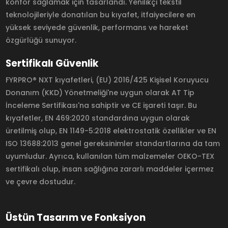
konfor sağlamak için tasarlandı. Yenilikçi tekstil
teknolojileriyle donatılan bu kıyafet, itfaiyecilere en
yüksek seviyede güvenlik, performans ve hareket
özgürlüğü sunuyor.
Sertifikalı Güvenlik
FYRPRO® NXT kıyafetleri, (EU) 2016/425 Kişisel Koruyucu
Donanım (KKD) Yönetmeliği'ne uygun olarak AT Tip
İnceleme Sertifikası'na sahiptir ve CE işareti taşır. Bu
kıyafetler, EN 469:2020 standardına uygun olarak
üretilmiş olup, EN 1149-5:2018 elektrostatik özellikler ve EN
ISO 13688:2013 genel gereksinimler standartlarına da tam
uyumludur. Ayrıca, kullanılan tüm malzemeler OEKO-TEX
sertifikalı olup, insan sağlığına zararlı maddeler içermez
ve çevre dostudur.
Üstün Tasarım ve Fonksiyon