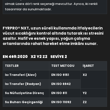
olmak üzere dört renk seçeneği mevcuttur. Ayrıca, iki renkli
tasarımlar da sunulmaktadır.
FYRPRO® NXT, uzun süreli kullanımda itfaiyecilerin
vücut sıcaklığını kontrol altında tutarak ısı stresini
azaltır. Hafif ve esnek yapısı, yoğun çalışma
ortamlarında rahat hareket etme imkânı sunar.
EN 469:2020 X2 Y2 Z2 SEVİYE 2
TESTLER
TEST METODU
İŞARET
Isı Transferi (Alev)
EN ISO 9151
X2
Isı Transfer (Radyan)
EN ISO 6942
Su Nüfuziyetine Direnç
EN ISO 811
Y2
Su Buharı Geçirgenliği
EN ISO 11092
Z2