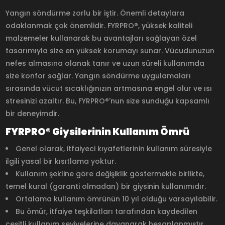
Yangın söndürme zorlu bir iştir. Önemli detaylara
odaklanmak çok önemlidir. FYRPRO®, yüksek kaliteli
malzemeler kullanarak bu avantajları sağlayan özel
tasarımıyla size en yüksek korumayı sunar. Vücudunuzun
nefes almasına olanak tanır ve uzun süreli kullanımda
size konfor sağlar. Yangın söndürme uygulamaları
sırasında vücut sıcaklığınızın artmasına engel olur ve ısı
stresinizi azaltır. Bu, FYRPRO®'nun size sunduğu kapsamlı
bir deneyimdir.
FYRPRO® Giysilerinin Kullanım Ömrü
Genel olarak, itfaiyeci kıyafetlerinin kullanım süresiyle
ilgili yasal bir kısıtlama yoktur.
Kullanım şekline göre değişiklik göstermekle birlikte,
temel kural (garanti olmadan) bir giysinin kullanımıdır.
Ortalama kullanım ömrünün 10 yıl olduğu varsayılabilir.
Bu ömür, itfaiye teşkilatları tarafından kaydedilen
çeşitli kullanım seviyelerine dayanarak hesaplanmıştır.