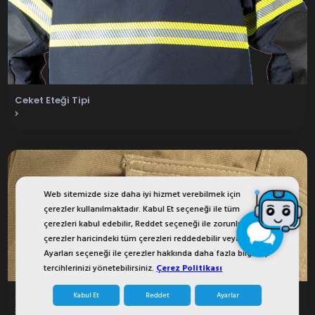
Ceket Eteği Tipi
Web sitemizde size daha iyi hizmet verebilmek için
çerezler kullanılmaktadır. Kabul Et seçeneği ile tüm
çerezleri kabul edebilir, Reddet seçeneği ile zorunlu
çerezler haricindeki tüm çerezleri reddedebilir veya Çerez
Ayarları seçeneği ile çerezler hakkında daha fazla bilgi alıp
tercihlerinizi yönetebilirsiniz.
Çerez Politikası
Kabul Et
Reddet
Ayarlar
Ceplerde Kuş Gözü