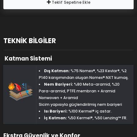
Teklif Sepetine Ekle
TEKNİK BİLGİLER
Katman Sistemi
Dış Katman:
%75 Nomex®, %23 Kevlar®, %2
P140 karışımından oluşan Nomex®️ NXT kumaş.
Nem Bariyeri:
%80 Meta-aramid, %20
Para-aramid, PTFE membran + Aramid
Nonwoven + Aramid
Sicim yapısıyla güçlendirilmiş nem bariyeri
Isı Bariyeri:
%100 Kermel® iç astar.
İç Katman:
%50 Kermel®, %50 Lenzing™ FR.
Ekstra Güvenlik ve Konfor