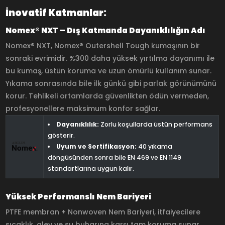
İnovatif Katmanlar:
Nomex® NXT – Dış Katmanda Dayanıklılığın Adı
Nomex® NXT, Nomex® Outershell Tough kumaşının bir
sonraki evrimidir. %300 daha yüksek yırtılma dayanımı ile
bu kumaş, üstün koruma ve uzun ömürlü kullanım sunar.
Yıkama sonrasında bile ilk günkü gibi parlak görünümünü
korur. Tehlikeli ortamlarda güvenlikten ödün vermeden,
profesyonellere maksimum konfor sağlar.
Dayanıklılık:
Zorlu koşullarda üstün performans
gösterir.
Uyum ve Sertifikasyon:
40 yıkama
döngüsünden sonra bile EN 469 ve EN 1149
standartlarına uygun kalır.
Yüksek Performanslı Nem Bariyeri
PTFE membran + Nonwoven Nem Bariyeri, itfaiyecilere
sıcaklık, alev ve su buharına karşı tam koruma sunar.