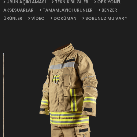
ÜRÜN AÇIKLAMASI
TEKNİK BİLGİLER
OPSİYONEL
AKSESUARLAR
TAMAMLAYICI ÜRÜNLER
BENZER
ÜRÜNLER
VİDEO
DOKÜMAN
SORUNUZ MU VAR ?