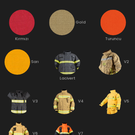
Gold
Kırmızı
Turuncu
Sarı
V2
Lacivert
V3
V4
V5
V6
V7