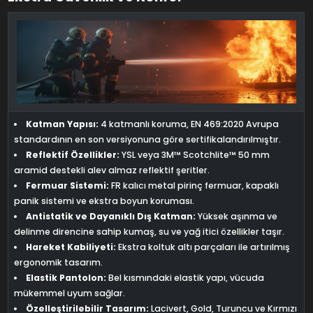
Katman Yapısı:
4 katmanlı koruma, EN 469:2020 Avrupa
standardının en son versiyonuna göre sertifikalandırılmıştır.
Reflektif Özellikler:
YSL veya 3M™ Scotchlite™ 50 mm
aramid destekli alev almaz reflektif şeritler.
Fermuar Sistemi:
FR kalıcı metal pirinç fermuar, kapaklı
panik sistemi ve ekstra boyun koruması.
Antistatik ve Dayanıklı Dış Katman:
Yüksek aşınma ve
delinme direncine sahip kumaş, su ve yağ itici özellikler taşır.
Hareket Kabiliyeti:
Ekstra koltuk altı parçaları ile artırılmış
ergonomik tasarım.
Elastik Pantolon:
Bel kısmındaki elastik yapı, vücuda
mükemmel uyum sağlar.
Özelleştirilebilir Tasarım:
Lacivert, Gold, Turuncu ve Kırmızı