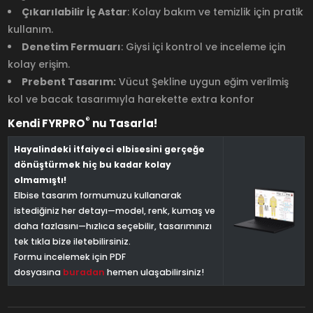
Çıkarılabilir İç Astar
: Kolay bakım ve temizlik için pratik
kullanım.
Denetim Fermuarı
: Giysi içi kontrol ve inceleme için
kolay erişim.
Prebent Tasarım:
Vücut Şekline uygun eğim verilmiş
kol ve bacak tasarımıyla harekette extra konfor
®
Kendi FYRPRO
nu Tasarla!
Hayalindeki itfaiyeci elbisesini gerçeğe
dönüştürmek hiç bu kadar kolay
olmamıştı!
Elbise tasarım formumuzu kullanarak
istediğiniz her detayı—model, renk, kumaş ve
daha fazlasını—hızlıca seçebilir, tasarımınızı
tek tıkla bize iletebilirsiniz.
Formu incelemek için PDF
dosyasına
buradan
hemen ulaşabilirsiniz!