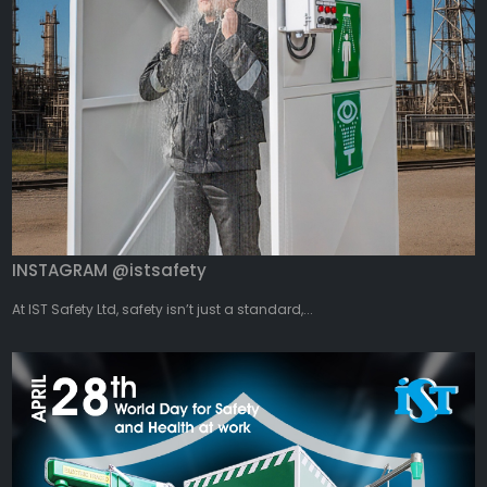
INSTAGRAM @istsafety
At IST Safety Ltd, safety isn’t just a standard,...