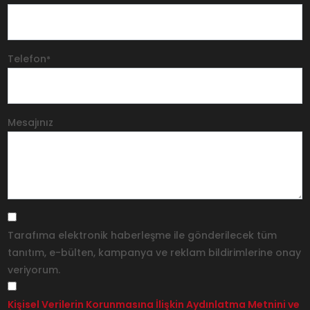
Telefon
*
Mesajınız
Tarafıma elektronik haberleşme ile gönderilecek tüm
tanıtım, e-bülten, kampanya ve reklam bildirimlerine onay
veriyorum.
Kişisel Verilerin Korunmasına İlişkin Aydınlatma Metnini ve