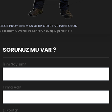
ELECTPRO® LINEMAN 31 B2 CEKET VE PANTOLON
Maksimum Güvenlik ve Konforun Buluştuğu Nokta!
SORUNUZ MU VAR ?
İsim Soyisim
*
Firma Adı
*
E-Posta
*