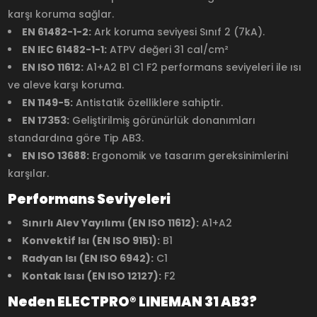
karşı koruma sağlar.
EN 61482-1-2:
Ark koruma seviyesi Sınıf 2 (7kA).
EN IEC 61482-1-1:
ATPV değeri 31 cal/cm²
EN ISO 11612:
A1+A2 B1 C1 F2 performans seviyeleri ile ısı
ve aleve karşı koruma.
EN 1149-5:
Antistatik özelliklere sahiptir.
EN 17353:
Geliştirilmiş görünürlük donanımları
standardına göre Tip AB3.
EN ISO 13688:
Ergonomik ve tasarım gereksinimlerini
karşılar.
Performans Seviyeleri
Sınırlı Alev Yayılımı (EN ISO 11612):
A1+A2
Konvektif Isı (EN ISO 9151):
B1
Radyan Isı (EN ISO 6942):
C1
Kontak Isısı (EN ISO 12127):
F2
Neden ELECTPRO® LINEMAN 31 AB3?