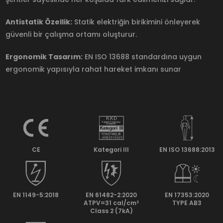
Antistatik Özellik:
Statik elektriğin birikimini önleyerek
güvenli bir çalışma ortamı oluşturur.
Ergonomik Tasarım:
EN ISO 13688 standardına uygun
ergonomik yapısıyla rahat hareket imkanı sunar
CE
Kategori lll
EN ISO 13688:2013
EN 1149-5:2018
EN 61482-2:2020
EN 17353:2020
ATPV=31 cal/cm²
TYPE AB3
Class 2 (7kA)