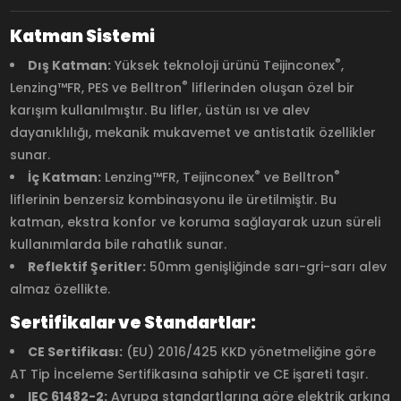
Katman Sistemi
®
Dış Katman:
Yüksek teknoloji ürünü Teijinconex
,
®
Lenzing™FR, PES ve Belltron
liflerinden oluşan özel bir
karışım kullanılmıştır. Bu lifler, üstün ısı ve alev
dayanıklılığı, mekanik mukavemet ve antistatik özellikler
sunar.
®
®
İç Katman:
Lenzing™FR, Teijinconex
ve Belltron
liflerinin benzersiz kombinasyonu ile üretilmiştir. Bu
katman, ekstra konfor ve koruma sağlayarak uzun süreli
kullanımlarda bile rahatlık sunar.
Reflektif Şeritler:
50mm genişliğinde sarı-gri-sarı alev
almaz özellikte.
Sertifikalar ve Standartlar:
CE Sertifikası:
(EU) 2016/425 KKD yönetmeliğine göre
AT Tip İnceleme Sertifikasına sahiptir ve CE işareti taşır.
IEC 61482-2:
Avrupa standartlarına göre elektrik arkına