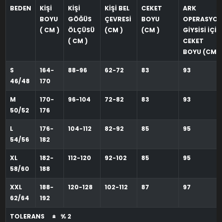
BEDEN
KİŞİ
KİŞİ
KİŞİ BEL
CEKET
ARK
BOYU
GÖĞÜS
ÇEVRESİ
BOYU
OPERASYO
( CM )
ÖLÇÜSÜ
(CM )
(CM )
GİYSİSİ İÇİN
( CM )
CEKET
BOYU (CM )
S
164-
88-96
62-72
83
93
46/48
170
M
170-
96-104
72-82
83
93
50/52
176
L
176-
104-112
82-92
85
95
54/56
182
XL
182-
112-120
92-102
85
95
58/60
188
XXL
188-
120-128
102-112
87
97
62/64
192
TOLERANS ± % 2