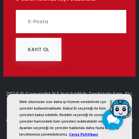
KAYIT OL
2024 © Copyright İST İşçi Sağlığı Teçhizatı San. Tic.
Web sitemizde size daha iyi hizmet verebilmek için
Ltd. Şti.
çerezler kullanılmaktadır. Kabul Et seçeneği ile tüm
ist.com.tr internet sitesinde yer alan bütün görsel, yazı,
çerezleri kabul edebilir, Reddet seçeneği ile zorunlu
çizim, animasyon ve diğer materyaller tescilli olup, izinsiz
çerezler haricindeki tüm çerezleri reddedebilir veya Çerez
Ayarları seçeneği ile çerezler hakkında daha fazla bilgi alıp
kopyalanması ya da kullanması yasaktır. Her Hakkı
tercihlerinizi yönetebilirsiniz.
Çerez Politikası
Saklıdır.