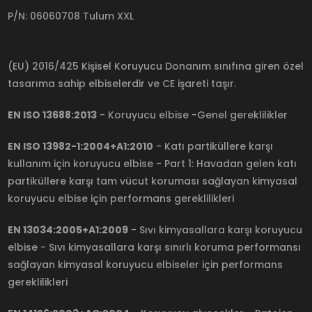
P/N: 06060708 Tulum XXL
(EU) 2016/425 Kişisel Koruyucu Donanım sınıfına giren özel
tasarıma sahip elbiselerdir ve CE işareti taşır.
EN ISO 13688:2013
- Koruyucu elbise -Genel gereklilikler
EN ISO 13982-1:2004+A1:2010
- Katı partiküllere karşı
kullanım için koruyucu elbise - Part 1: Havadan gelen katı
partiküllere karşı tam vücut koruması sağlayan kimyasal
koruyucu elbise için performans gereklilikleri
EN 13034:2005+A1:2009
- Sıvı kimyasallara karşı koruyucu
elbise - Sıvı kimyasallara karşı sınırlı koruma performansı
sağlayan kimyasal koruyucu elbiseler için performans
gereklilikleri