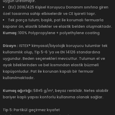
uygun üretilmiştir.
(EU) 2016/425 Kişisel Koruyucu Donanım sınıfına giren
özel tasarıma sahip elbiselerdir ve CE işareti taşır.
Tek parça tulum; başlık, pat ile korumalı fermuarla
kapanır ön, elastik bilekler ve elastik belden oluşmaktadır.
Kumaş:
100% Polypropylene + polyethylene coating
Dizayn :
ISTEX® kimyasal/biyolojik koruyucu tulumlar tek
kullanımlık olup, Tip 5-6 'ya ve EN 14126 standardına
uygundur. Beden seçenekleri mevcuttur. Tulumun el ve
ayak bileklerinden ve bel kısmından elastik büzmeli
kapüşonludur. Pat ile korunan kapalı bir fermuar
kullanılmaktadır.
Kumaş ağırlığı:
58±5 g/m², beyaz renklidir. Nefes alabilir
bariyer kaplı yapısı konforlu kullanıma olanak sağlar.
Tip 5: Partikül geçirmez kıyafet