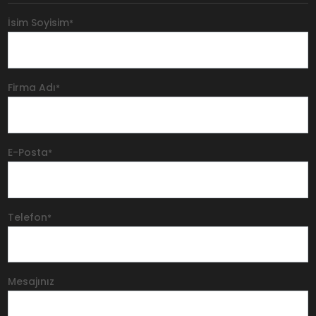
İsim Soyisim
*
Firma Adı
*
E-Posta
*
Telefon
*
Mesajınız