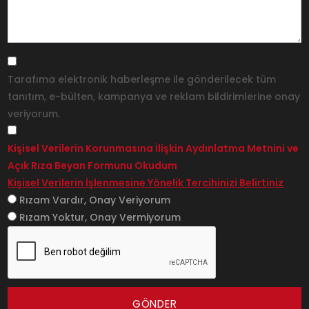
Tarafıma elektronik haberleşme ile gönderilecek tüm
tanıtım, e-bülten, kampanya ve reklam bildirimlerine onay
veriyorum.
Kişisel Verilerin Korunmasına İlişkin Aydınlatma Metnini ve
Açık Rıza Beyan Formunu Okudum
Kişisel Verilerin İşlenmesine Yönelik Tercihinizi Belirtiniz
Rızam Vardır, Onay Veriyorum
Rızam Yoktur, Onay Vermiyorum
GÖNDER