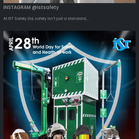
INSTAGRAM @istsafety
At IST Safety Ltd, safety isn’t just a standard,...