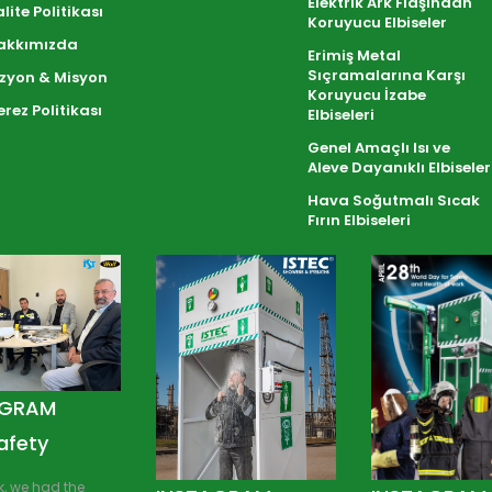
Elektrik Ark Flaşından
lite Politikası
Koruyucu Elbiseler
akkımızda
Erimiş Metal
Sıçramalarına Karşı
izyon & Misyon
Koruyucu İzabe
rez Politikası
Elbiseleri
Genel Amaçlı Isı ve
Aleve Dayanıklı Elbiseler
Hava Soğutmalı Sıcak
Fırın Elbiseleri
AGRAM
afety
k, we had the