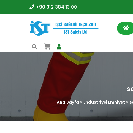
+90 312 384 13 00
s
Ana Sayfa
Endüstriyel Emniyet
s