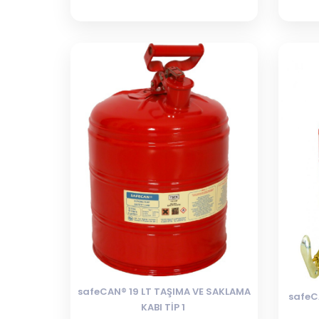
safeCAN® 19 LT TAŞIMA VE SAKLAMA
safeC
KABI TİP 1