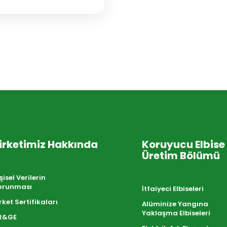
irketimiz Hakkında
Koruyucu Elbise
Üretim Bölümü
şisel Verilerin
orunması
İtfaiyeci Elbiseleri
rket Sertifikaları
Alüminize Yangına
Yaklaşma Elbiseleri
R&GE