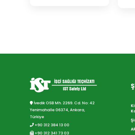
Ş
İvedik OSB Mh. 2269. Cd. No: 42
Ki
Yenimahalle 06374, Ankara,
K
Türkiye
Şi
+90 312 384 13 00
A
+90 312 341 73 03