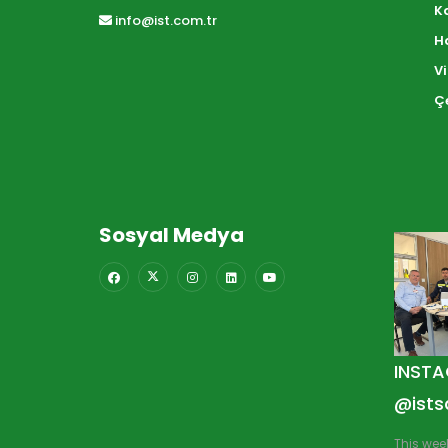
Ka
info@ist.com.tr
H
V
Çe
Sosyal Medya
INST
@ists
This wee