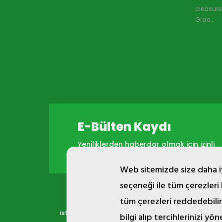
pleasure 
Grae...
E-Bülten Kaydı
Yeniliklerden haberdar olmak için izinli
e-bülten listemize kayıt olabilirsiniz.
Web sitemizde size daha iy
seçeneği ile tüm çerezleri
tüm çerezleri reddedebilir
ist.com.tr internet sitesinde yer alan bütün görsel, 
bilgi alıp tercihlerinizi yön