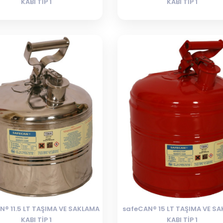
KABI TİP 1
KABI TİP 1
N® 11.5 LT TAŞIMA VE SAKLAMA
safeCAN® 15 LT TAŞIMA VE S
KABI TİP 1
KABI TİP 1