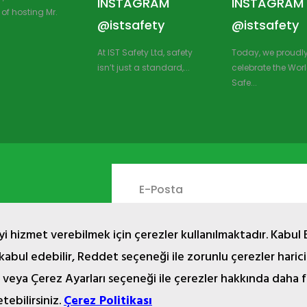
INSTAGRAM
INSTAGRAM
of hosting Mr.
@istsafety
@istsafety
At IST Safety Ltd, safety
Today, we proudl
isn’t just a standard,...
celebrate the Worl
Safe...
i hizmet verebilmek için çerezler kullanılmaktadır. Kabul 
 kabul edebilir, Reddet seçeneği ile zorunlu çerezler haric
 veya Çerez Ayarları seçeneği ile çerezler hakkında daha f
2024 © Copyright İST İşçi Sağlığı Teçhizatı San. Tic. Ltd. Şti.
yazı, çizim, animasyon ve diğer materyaller tescilli olup, izinsiz kopya
etebilirsiniz.
Çerez Politikası