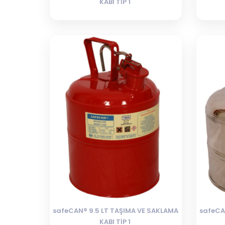
KABI TİP 1
safeCAN® 9.5 LT TAŞIMA VE SAKLAMA
safeCA
KABI TİP 1