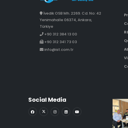
İvedik OSB Mh. 2269. Cd. No: 42
Pr
Yenimahalle 06374, Ankara,
C
Türkiye
R
+90 312 384 13 00
Qu
+90 312 341 73 03
A
info@ist.com.tr
Vi
Co
Social Media