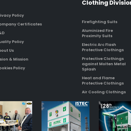
Clothing Divisio
ivacy Policy
Firefighting Suits
ompany Certificates
Aluminized Fire
&D
Proximity Suits
ality Policy
Electric Arc Flash
Protective Clothings
bout Us
Protective Clothings
sion & Mission
against Molten Metal
okies Policy
Splash
Heat and Flame
Protective Clothings
Air Cooling Clothings