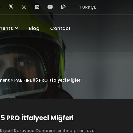
TÜRKÇE
ments
Blog
Contact
pment
PAB FIRE 05 PRO İtfaiyeci Miğferi
5 PRO İtfaiyeci Miğferi
Kişisel Koruyucu Donanım sınıfına giren, özel