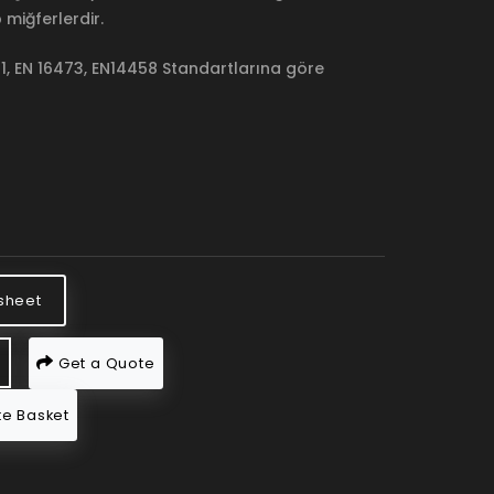
miğferlerdir.
71, EN 16473, EN14458 Standartlarına göre
sheet
Get a Quote
e Basket