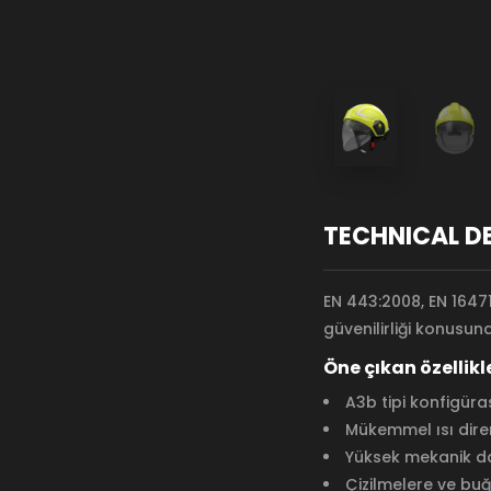
TECHNICAL D
EN 443:2008, EN 16471
güvenilirliği konusund
Öne çıkan özellikle
A3b tipi konfigür
Mükemmel ısı diren
Yüksek mekanik da
Çizilmelere ve buğ