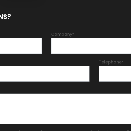
Helmet (Red)
CERTIFICATES EN
443:2008 EN
NS?
14458:2004 EN 166 MED
Company
*
Telephone
*