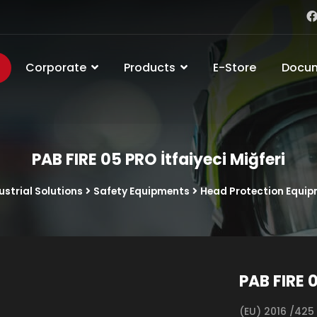
Corporate
Products
E-Store
Docu
PAB FIRE 05 PRO İtfaiyeci Miğferi
strial Solutions
Safety Equipments
Head Protection Equi
PAB FIRE 0
(EU) 2016 /425 