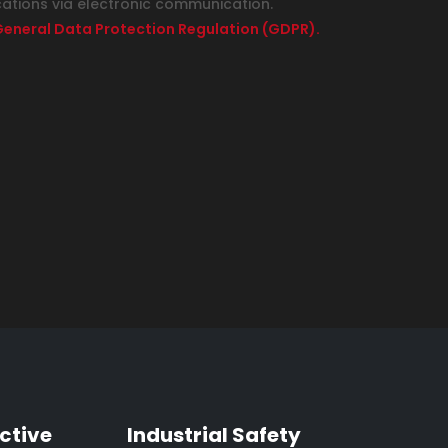
cations via electronic communication.
e General Data Protection Regulation (GDPR).
ctive
Industrial Safety