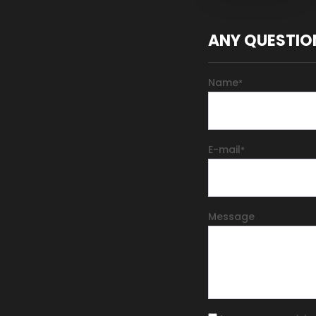
(EU) 2016 /425
Personal Protective
Equipment class
ANY QUESTIO
Name
*
E-mail
*
Message