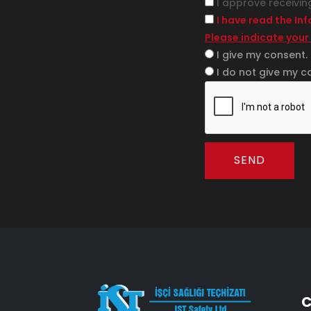
I approve receivin
I have read the In
Please indicate your
I give my consent.
I do not give my c
SEND