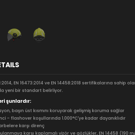
ETAILS
:2014, EN 16473:2014 ve EN 14458:2018 sertifikalarına sahip olan
a yeni bir standart belirliyor.
ri şunlardır:
asyon, başın üst kısmını koruyarak gelişmiş koruma sağlar
ci – flashover koşullarında 1.000°C'ye kadar dayanıklıdır
rbelere karşı direnç
ulanmaya karşı kaplamalı vizör ve gözlükler, EN 14458 (190 m/s