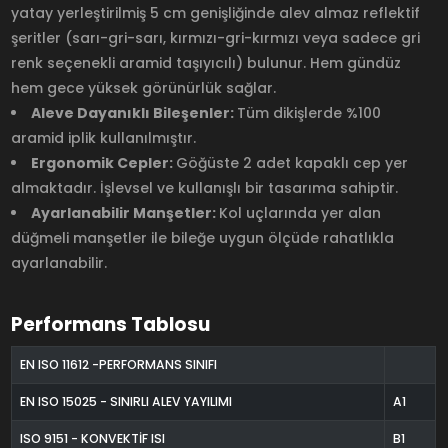
yatay yerleştirilmiş 5 cm genişliğinde alev almaz reflektif
şeritler (sarı-gri-sarı, kırmızı-gri-kırmızı veya sadece gri
renk seçenekli aramid taşıyıcılı) bulunur. Hem gündüz
hem gece yüksek görünürlük sağlar.
Aleve Dayanıklı Bileşenler:
Tüm dikişlerde %100
aramid iplik kullanılmıştır.
Ergonomik Cepler:
Göğüste 2 adet kapaklı cep yer
almaktadır. İşlevsel ve kullanışlı bir tasarıma sahiptir.
Ayarlanabilir Manşetler:
Kol uçlarında yer alan
düğmeli manşetler ile bileğe uygun ölçüde rahatlıkla
ayarlanabilir.
Performans Tablosu
EN ISO 11612 -PERFORMANS SINIFI
EN ISO 15025 - SINIRLI ALEV YAYILIMI
A1
ISO 9151 - KONVEKTİF ISI
B1