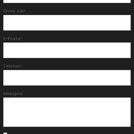
Firma Adı
*
E-Posta
*
Telefon
*
Mesajınız