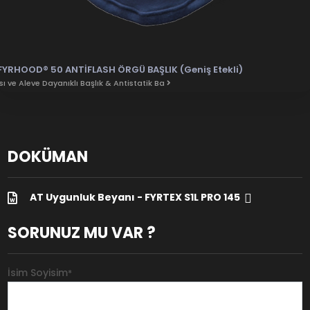
FYRHOOD® 50 ANTİFLASH ÖRGÜ BAŞLIK (Geniş Etekli)
Isı ve Aleve Dayanıklı Başlık & Antistatik Ba
DOKÜMAN
AT Uygunluk Beyanı - FYRTEX S1L PRO 145
SORUNUZ MU VAR ?
İsim Soyisim
*