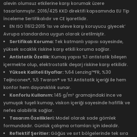
alevin olumsuz etkilerine karşı korumak üzere
tasarlanmıştır. 2016/425 KKD direktifi kapsamında EU Tip
İnceleme Sertifikalıdır ve CE işaretlidir.
EN ISO 11612:2015 ‘Isı ve aleve karşı koruyucu giyecek’
Avrupa standardına uygun olarak üretilmiştir.
Sertifikalı Koruma:
Tek katmanlı yapısı sayesinde,
yüksek sıcaklık riskine karşı etkili koruma sağlar.
Antistatik Özellik:
Kumaş yapısı %1 antistatik bileşen
içermekte olup, elektrostatik deşarj riskine karşı etkilidir.
Yüksek Kaliteli Elyaflar:
%64 Lenzing™FR, %30
Teijinconex®, %5 Twaron® ve %1 Antistatik içeriği ile hem
konfor hem dayanıklılık sunar.
Konforlu Kullanım:
145 g/m² gramajındaki ince ve
yumuşak tuşeli kumaşı, viskon içeriği sayesinde hafiflik ve
nefes alabilirlik sağlar.
Tasarım Özellikleri:
Model olarak sade gömlek
formundadır. Günlük çalışma ortamları için idealdir.
Reflektif Şeritler:
Göğüs ve sırt bölgelerinde tek sıra