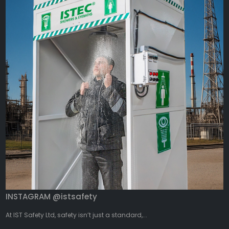
INSTAGRAM @istsafety
At IST Safety Ltd, safety isn’t just a standard,...