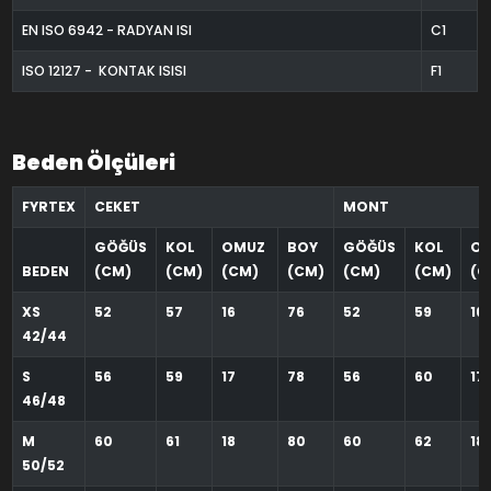
EN ISO 6942 - RADYAN ISI
C1
ISO 12127 - KONTAK ISISI
F1
Beden Ölçüleri
FYRTEX
CEKET
MONT
GÖĞÜS
KOL
OMUZ
BOY
GÖĞÜS
KOL
O
BEDEN
(CM)
(CM)
(CM)
(CM)
(CM)
(CM)
(C
XS
52
57
16
76
52
59
16
42/44
S
56
59
17
78
56
60
17
46/48
M
60
61
18
80
60
62
18
50/52