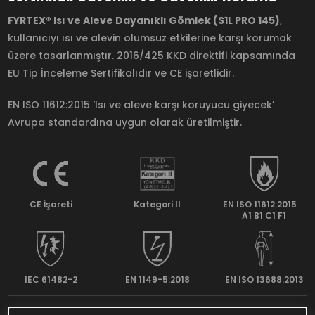
FYRTEX® Isı ve Aleve Dayanıklı Gömlek (S1L PRO 145)
,
kullanıcıyı ısı ve alevin olumsuz etkilerine karşı korumak
üzere tasarlanmıştır. 2016/425 KKD direktifi kapsamında
EU Tip İnceleme Sertifikalıdır ve CE işaretlidir.
EN ISO 11612:2015 ‘Isı ve aleve karşı koruyucu giyecek’
Avrupa standardına uygun olarak üretilmiştir.
CE İşareti
Kategori II
EN ISO 11612:2015
A1 B1 C1 F1
IEC 61482-2
EN 1149-5:2018
EN ISO 13688:2013