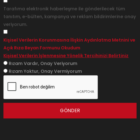
Tarafıma elektronik haberleşme ile gönderilecek tüm
tanıtım, e-bülten, kampanya ve reklam bildirimlerine onay
veriyorum.
Kişisel Verilerin Korunmasına İlişkin Aydınlatma Metnini ve
Açık Rıza Beyan Formunu Okudum
Kişisel Verilerin İşlenmesine Yönelik Tercihinizi Belirtiniz
Rızam Vardır, Onay Veriyorum
Rızam Yoktur, Onay Vermiyorum
GÖNDER