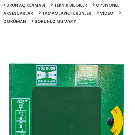
ÜRÜN AÇIKLAMASI
TEKNİK BİLGİLER
OPSİYONEL
AKSESUARLAR
TAMAMLAYICI ÜRÜNLER
VİDEO
DOKÜMAN
SORUNUZ MU VAR ?