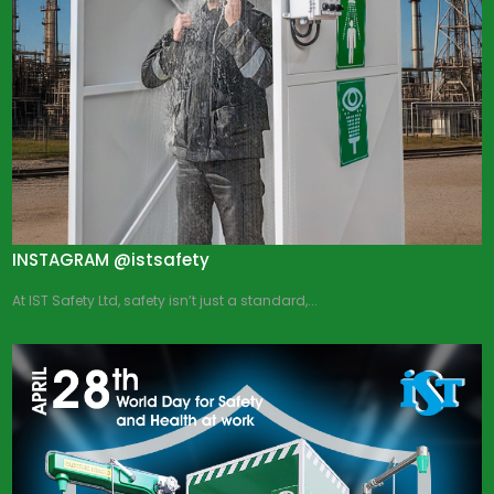
INSTAGRAM @istsafety
At IST Safety Ltd, safety isn’t just a standard,...