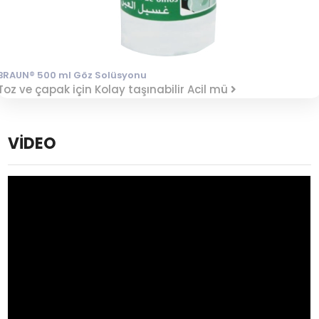
BRAUN® 500 ml Göz Solüsyonu
Toz ve çapak için Kolay taşınabilir Acil mü
VİDEO