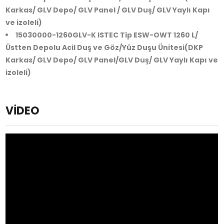
Karkas/ GLV Depo/ GLV Panel / GLV Duş/ GLV Yaylı Kapı
ve izoleli)
15030000-1260GLV-K ISTEC Tip ESW-OWT 1260 L/
Üstten Depolu Acil Duş ve Göz/Yüz Duşu Ünitesi(DKP
Karkas/ GLV Depo/ GLV Panel/GLV Duş/ GLV Yaylı Kapı ve
izoleli)
VİDEO