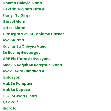
Donma Önleyici Vana
Elektrik Bağlantı Kutusu
Flanşlı Su Girişi
Görsel Alarm
İşitsel Alarm
GRP Izgara ve Su Toplama Haznesi
Aydınlatma
Kaynar Su Önleyici Vana
Su Basınç Göstergesi
GRP Platform Aktivasyonu
Sıcak & Soğuk Su Karıştırıcı Vana
Ayak Pedal Kumandası
İzolasyon
Atık Su Pompası
Atık Su Deposu
E-GSM Uyarı Cihazı
Çek Valf
Hidrofor