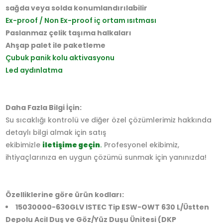
sağda veya solda konumlandırılabilir
Ex-proof / Non Ex-proof iç ortam ısıtması
Paslanmaz çelik taşıma halkaları
Ahşap palet ile paketleme
Çubuk panik kolu aktivasyonu
Led aydınlatma
Daha Fazla Bilgi İçin:
Su sıcaklığı kontrolü ve diğer özel çözümlerimiz hakkında
detaylı bilgi almak için satış
ekibimizle
iletişime geçin
.
Profesyonel ekibimiz,
ihtiyaçlarınıza en uygun çözümü sunmak için yanınızda!
Özelliklerine göre ürün kodları:
15030000-630GLV ISTEC Tip ESW-OWT 630 L/Üstten
Depolu Acil Duş ve Göz/Yüz Duşu Ünitesi (DKP