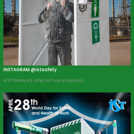
INSTAGRAM @istsafety
At IST Safety Ltd, safety isn’t just a standard,...