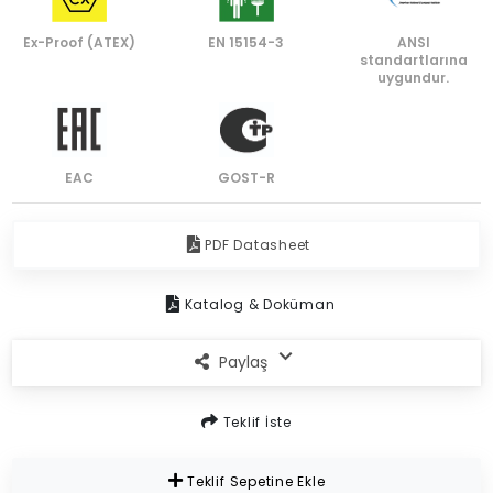
Ex-Proof (ATEX)
EN 15154-3
ANSI
standartlarına
uygundur.
EAC
GOST-R
PDF Datasheet
Katalog & Doküman
Paylaş
Teklif İste
Teklif Sepetine Ekle