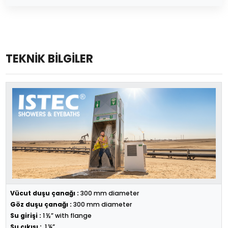
TEKNİK BİLGİLER
Vücut duşu çanağı :
300 mm diameter
Göz duşu çanağı :
300 mm diameter
Su girişi :
1 ½” with flange
Su çıkışı :
1 ¼”