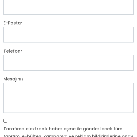
E-Posta
*
Telefon
*
Mesajınız
Tarafıma elektronik haberleşme ile gönderilecek tüm
tanıtım, e-bülten, kampanya ve reklam bildirimlerine onay