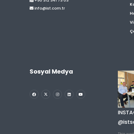
+90 312 341 73 03
Ka
info@ist.com.tr
H
V
Çe
Sosyal Medya
INST
@ists
This wee