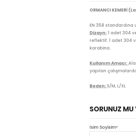
ORMANCI KEMERİ (La
EN 358 standardına u
Dizayn:
1 adet 304 ve
reflektif. 1 adet 304
karabina.
Kullanım Amacı:
Ala
yapılan çalışmalarda
Beden:
S/M, L/XL
SORUNUZ MU 
İsim Soyisim
*