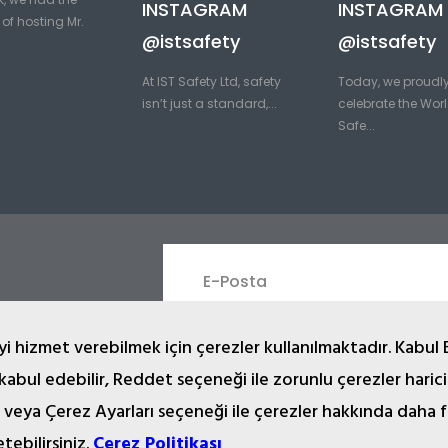
INSTAGRAM
INSTAGRAM
of hosting Mr.
@istsafety
@istsafety
At IST Safety Ltd, safety
Today, we proudl
isn’t just a standard,...
celebrate the Worl
Safe...
i hizmet verebilmek için çerezler kullanılmaktadır. Kabul 
 kabul edebilir, Reddet seçeneği ile zorunlu çerezler haric
 veya Çerez Ayarları seçeneği ile çerezler hakkında daha f
2024 © Copyright İST İşçi Sağlığı Teçhizatı San. Tic. Ltd. Şti.
yazı, çizim, animasyon ve diğer materyaller tescilli olup, izinsiz kopya
etebilirsiniz.
Çerez Politikası