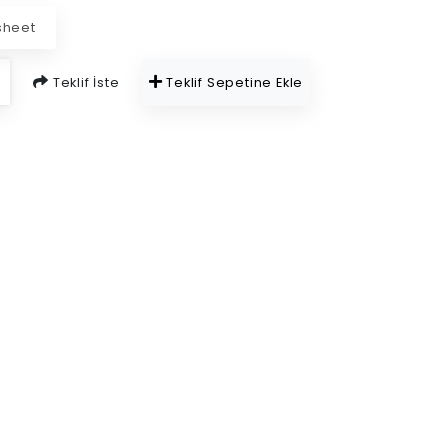
sheet
Teklif İste
Teklif Sepetine Ekle