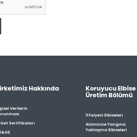
irketimiz Hakkında
Koruyucu Elbise
Üretim Bölümü
şisel Verilerin
orunması
İtfaiyeci Elbiseleri
rket Sertifikaları
Alüminize Yangına
Yaklaşma Elbiseleri
R&GE