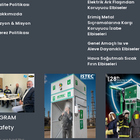
Elektrik Ark Flaşından
lite Politikası
Koruyucu Elbiseler
akkımızda
Erimiş Metal
Sıçramalarına Karşı
izyon & Misyon
Koruyucu İzabe
rez Politikası
Elbiseleri
Genel Amaçlı Isı ve
Aleve Dayanıklı Elbiseler
Hava Soğutmalı Sıcak
Fırın Elbiseleri
AGRAM
afety
k, we had the