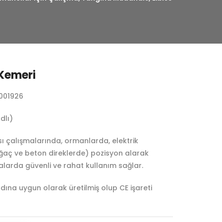
Kemeri
001926
dlı)
sı çalışmalarında, ormanlarda, elektrik
ağaç ve beton direklerde) pozisyon alarak
alarda güvenli ve rahat kullanım sağlar.
ına uygun olarak üretilmiş olup CE işareti