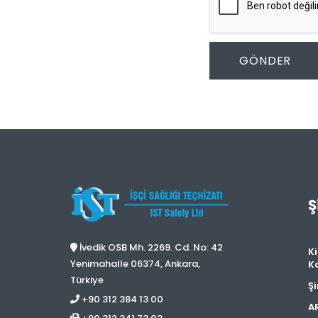
GÖNDER
Ş
İvedik OSB Mh. 2269. Cd. No: 42
Ki
Yenimahalle 06374, Ankara,
K
Türkiye
Şi
+90 312 384 13 00
A