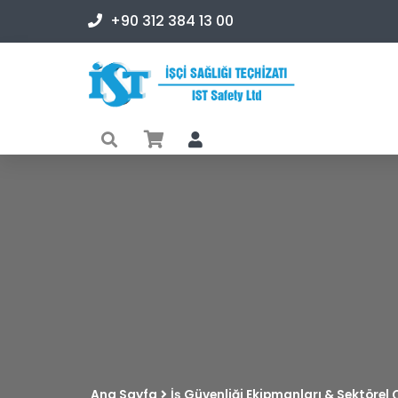
+90 312 384 13 00
Ana Sayfa
İş Güvenliği Ekipmanları & Sektörel