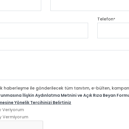
Telefon
*
k haberleşme ile gönderilecek tüm tanıtım, e-bülten, kampany
Korunmasına İlişkin Aydınlatma Metnini ve Açık Rıza Beyan Fo
nmesine Yönelik Tercihinizi Belirtiniz
y Veriyorum
y Vermiyorum