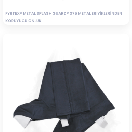
FYRTEX® METAL SPLASH GUARD® 375 METAL ERİYİKLERİNDEN
KORUYUCU ÖNLÜK
Sertifikalı Güvenlik ve Güvenilir Koruma METAL