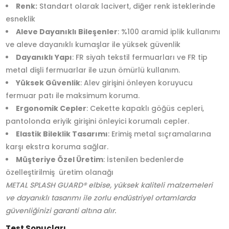
Renk:
Standart olarak lacivert, diğer renk isteklerinde
esneklik
Aleve Dayanıklı Bileşenler
: %100 aramid iplik kullanımı
ve aleve dayanıklı kumaşlar ile yüksek güvenlik
Dayanıklı Yapı
: FR siyah tekstil fermuarları ve FR tip
metal dişli fermuarlar ile uzun ömürlü kullanım.
Yüksek Güvenlik
: Alev girişini önleyen koruyucu
fermuar patı ile maksimum koruma.
Ergonomik Cepler
: Cekette kapaklı göğüs cepleri,
pantolonda eriyik girişini önleyici korumalı cepler.
Elastik Bileklik Tasarımı
: Erimiş metal sıçramalarına
karşı ekstra koruma sağlar.
Müşteriye Özel Üretim
: İstenilen bedenlerde
özelleştirilmiş üretim olanağı
METAL SPLASH GUARD® elbise, yüksek kaliteli malzemeleri
ve dayanıklı tasarımı ile zorlu endüstriyel ortamlarda
güvenliğinizi garanti altına alır.
Test Sonuçları