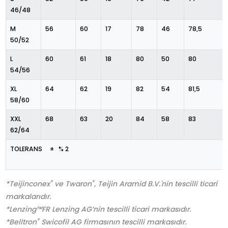
46/48
M
56
60
17
78
46
78,5
50/52
L
60
61
18
80
50
80
54/56
XL
64
62
19
82
54
81,5
58/60
XXL
68
63
20
84
58
83
62/64
TOLERANS ± % 2
®
®
*Teijinconex
ve Twaron
, Teijin Aramid B.V.'nin tescilli ticari
markalarıdır.
*Lenzing™FR Lenzing AG’nin tescilli ticari markasıdır.
®
*Belltron
Swicofil AG firmasının tescilli markasıdır.