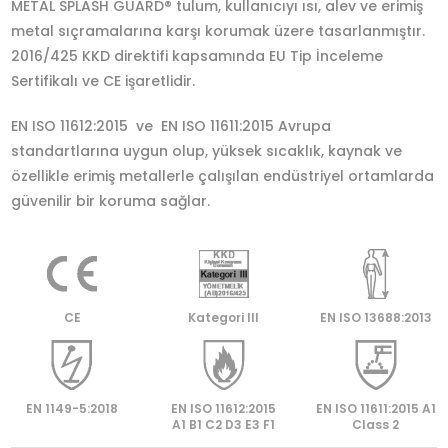
METAL SPLASH GUARD® tulum, kullanıcıyı ısı, alev ve erimiş
metal sıçramalarına karşı korumak üzere tasarlanmıştır.
2016/425 KKD direktifi kapsamında EU Tip İnceleme
Sertifikalı ve CE işaretlidir.
EN ISO 11612:2015 ve EN ISO 11611:2015 Avrupa
standartlarına uygun olup, yüksek sıcaklık, kaynak ve
özellikle erimiş metallerle çalışılan endüstriyel ortamlarda
güvenilir bir koruma sağlar.
CE
Kategori lll
EN ISO 13688:2013
EN 1149-5:2018
EN ISO 11612:2015
EN ISO 11611:2015 A1
A1 B1 C2 D3 E3 F1
Class 2