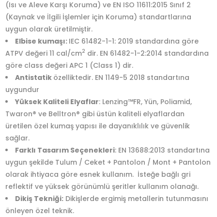
(Isı ve Aleve Karşı Koruma) ve EN ISO 11611:2015 Sınıf 2
(Kaynak ve İlgili İşlemler için Koruma) standartlarına
uygun olarak üretilmiştir.
Elbise kumaşı:
IEC 61482-1-1: 2019 standardına göre
2
ATPV değeri 11 cal/cm
dir. EN 61482-1-2:2014 standardına
göre class değeri APC 1 (Class 1) dir.
Antistatik
özelliktedir. EN 1149-5 2018 standartına
uygundur
Yüksek Kaliteli Elyaflar
: Lenzing™FR, Yün, Poliamid,
Twaron® ve Belltron® gibi üstün kaliteli elyaflardan
üretilen özel kumaş yapısı ile dayanıklılık ve güvenlik
sağlar.
Farklı Tasarım Seçenekleri
: EN 13688:2013 standartına
uygun şekilde Tulum / Ceket + Pantolon / Mont + Pantolon
olarak ihtiyaca göre esnek kullanım. İsteğe bağlı gri
reflektif ve yüksek görünümlü şeritler kullanım olanağı.
Dikiş Tekniği:
Dikişlerde ergimiş metallerin tutunmasını
önleyen özel teknik.