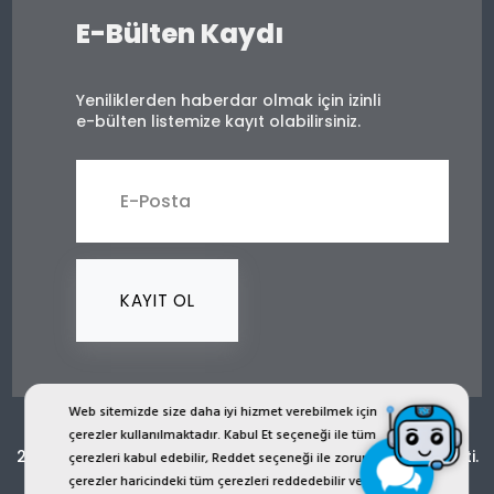
E-Bülten Kaydı
Yeniliklerden haberdar olmak için izinli
e-bülten listemize kayıt olabilirsiniz.
KAYIT OL
Web sitemizde size daha iyi hizmet verebilmek için
çerezler kullanılmaktadır. Kabul Et seçeneği ile tüm
2024 © Copyright İST İşçi Sağlığı Teçhizatı San. Tic. Ltd. Şti.
çerezleri kabul edebilir, Reddet seçeneği ile zorunlu
çerezler haricindeki tüm çerezleri reddedebilir veya Çerez
ist.com.tr internet sitesinde yer alan bütün görsel, yazı, çizim,