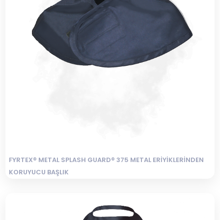
FYRTEX® METAL SPLASH GUARD® 375 METAL ERİYİKLERİNDEN
KORUYUCU BAŞLIK
Sertifikalı Güvenlik ve Güvenilir Koruma METAL