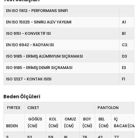
EN ISO 11612 - PERFORMANS SINIFI
EN ISO 15025 - SINIRLI ALEV YAYILIMI
A1
ISO 9151 - KONVEKTİF ISI
B1
EN ISO 6942 - RADYAN ISI
C2
ISO 9185 - ERİMİŞ
ALÜMİNYUM
SIÇRAMASI
D3
ISO 9185 - ERİMİŞ DEMİR SIÇRAMASI
E3
ISO 12127 - KONTAK ISISI
F1
Beden Ölçüleri
FYRTEX
CEKET
PANTOLON
GÖĞÜS
KOL
OMUZ
BOY
BEL
İÇ
BEDEN
(CM)
(CM)
(CM)
(CM)
(CM)
BACAK(CM)
S
52
59
16
76
42
77