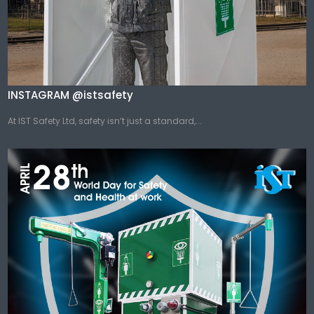
INSTAGRAM @istsafety
At IST Safety Ltd, safety isn’t just a standard,...