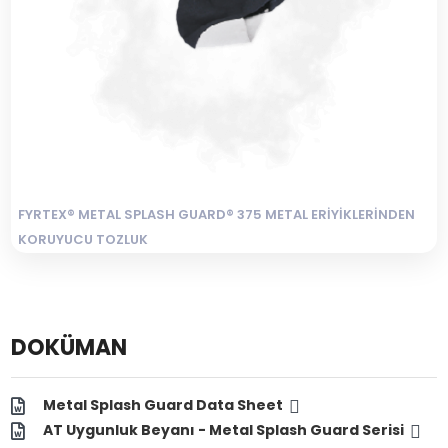
FYRTEX® METAL SPLASH GUARD® 375 METAL ERİYİKLERİNDEN
KORUYUCU TOZLUK
Sertifikalı Güvenlik ve Güvenilir Koruma METAL
DOKÜMAN
Metal Splash Guard Data Sheet
AT Uygunluk Beyanı - Metal Splash Guard Serisi