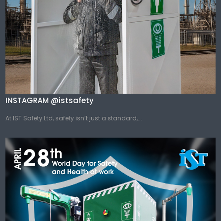
INSTAGRAM @istsafety
At IST Safety Ltd, safety isn’t just a standard,...