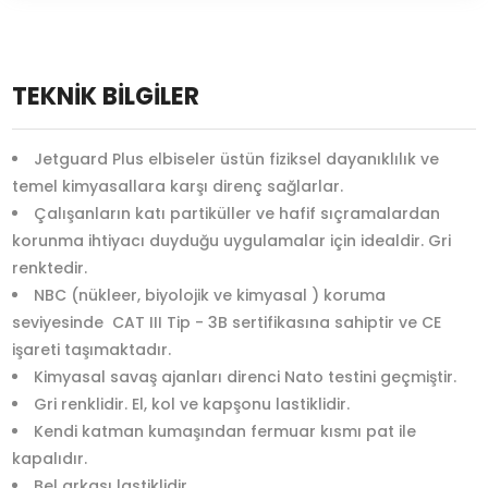
TEKNİK BİLGİLER
Jetguard Plus elbiseler üstün fiziksel dayanıklılık ve
temel kimyasallara karşı direnç sağlarlar.
Çalışanların katı partiküller ve hafif sıçramalardan
korunma ihtiyacı duyduğu uygulamalar için idealdir. Gri
renktedir.
NBC (nükleer, biyolojik ve kimyasal ) koruma
seviyesinde CAT III Tip - 3B sertifikasına sahiptir ve CE
işareti taşımaktadır.
Kimyasal savaş ajanları direnci Nato testini geçmiştir.
Gri renklidir. El, kol ve kapşonu lastiklidir.
Kendi katman kumaşından fermuar kısmı pat ile
kapalıdır.
Bel arkası lastiklidir.