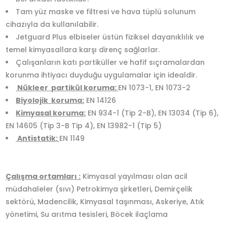
Tam yüz maske ve filtresi ve hava tüplü solunum
cihazıyla da kullanılabilir.
Jetguard Plus elbiseler üstün fiziksel dayanıklılık ve
temel kimyasallara karşı direnç sağlarlar.
Çalışanların katı partiküller ve hafif sıçramalardan
korunma ihtiyacı duyduğu uygulamalar için idealdir.
Nükleer partikül koruma:
EN 1073-1, EN 1073-2
Biyolojik koruma:
EN 14126
Kimyasal koruma:
EN 934-1 (Tip 2-B), EN 13034 (Tip 6),
EN 14605 (Tip 3-B Tip 4), EN 13982-1 (Tip 5)
Antistatik:
EN 1149
Çalışma ortamları :
Kimyasal yayılması olan acil
müdahaleler (sıvı) Petrokimya şirketleri, Demirçelik
sektörü, Madencilik, Kimyasal taşınması, Askeriye, Atık
yönetimi, Su arıtma tesisleri, Böcek ilaçlama