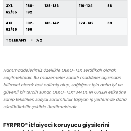
3XL
188-
128-136
116-124
88
62/65
192
4XL
192-
136-142
124-132
89
62/66
196
TOLERANS ± % 2
Hammaddelerimiz özellikle OEKO-TEX sertifikalı olarak
seçilmektedir. Bu malzemeler zararlı maddeler açısından
bilimsel olarak test edilmiş olup, sağlığınız için daha iyi ve
güvenli bir tercih sunar. OEKO-TEX® MADE IN GREEN etiketine
sahip tekstiller, sosyal sorumluluk taşıyan iş yerlerinde daha
sürdürülebilir şekilde üretilmektedir.
FYRPRO® itfaiyeci koruyucu giysilerini