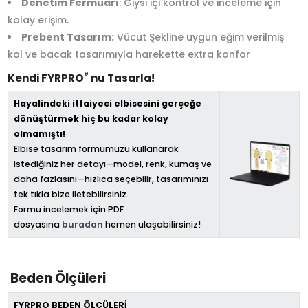
Denetim Fermuarı
: Giysi içi kontrol ve inceleme için
kolay erişim.
Prebent Tasarım:
Vücut Şekline uygun eğim verilmiş
kol ve bacak tasarımıyla harekette extra konfor
®
Kendi FYRPRO
nu Tasarla!
Hayalindeki itfaiyeci elbisesini gerçeğe
dönüştürmek hiç bu kadar kolay
olmamıştı!
Elbise tasarım formumuzu kullanarak
istediğiniz her detayı—model, renk, kumaş ve
daha fazlasını—hızlıca seçebilir, tasarımınızı
tek tıkla bize iletebilirsiniz.
Formu incelemek için PDF
dosyasına
buradan
hemen ulaşabilirsiniz!
Beden Ölçüleri
FYRPRO BEDEN ÖLÇÜLERİ