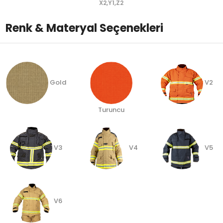
X2,Y1,Z2
Renk & Materyal Seçenekleri
Gold
V2
Turuncu
V3
V4
V5
V6