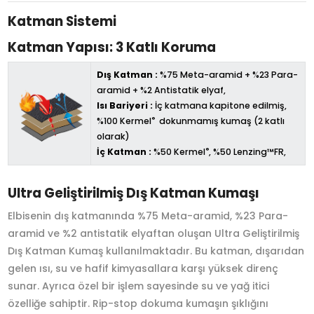
Katman Sistemi
Katman Yapısı: 3 Katlı Koruma
Dış Katman :
%75 Meta-aramid + %23 Para-
aramid + %2 Antistatik elyaf,
Isı Bariyeri :
İç katmana kapitone edilmiş,
®
%100 Kermel
dokunmamış kumaş (2 katlı
olarak)
®
İç Katman :
%50 Kermel
, %50 Lenzing™FR,
Ultra Geliştirilmiş Dış Katman Kumaşı
Elbisenin dış katmanında %75 Meta-aramid, %23 Para-
aramid ve %2 antistatik elyaftan oluşan Ultra Geliştirilmiş
Dış Katman Kumaş kullanılmaktadır. Bu katman, dışarıdan
gelen ısı, su ve hafif kimyasallara karşı yüksek direnç
sunar. Ayrıca özel bir işlem sayesinde su ve yağ itici
özelliğe sahiptir. Rip-stop dokuma kumaşın şıklığını