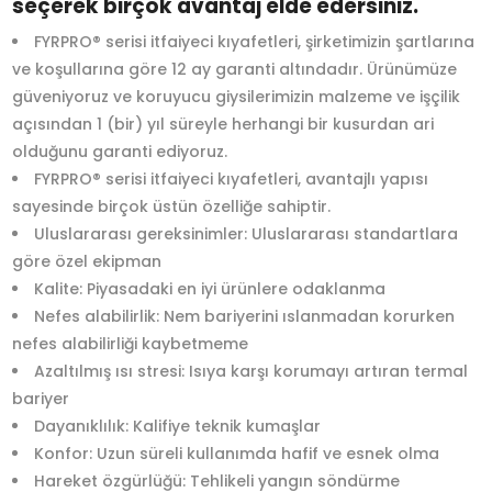
seçerek birçok avantaj elde edersiniz.
FYRPRO® serisi itfaiyeci kıyafetleri, şirketimizin şartlarına
ve koşullarına göre 12 ay garanti altındadır. Ürünümüze
güveniyoruz ve koruyucu giysilerimizin malzeme ve işçilik
açısından 1 (bir) yıl süreyle herhangi bir kusurdan ari
olduğunu garanti ediyoruz.
FYRPRO® serisi itfaiyeci kıyafetleri, avantajlı yapısı
sayesinde birçok üstün özelliğe sahiptir.
Uluslararası gereksinimler: Uluslararası standartlara
göre özel ekipman
Kalite: Piyasadaki en iyi ürünlere odaklanma
Nefes alabilirlik: Nem bariyerini ıslanmadan korurken
nefes alabilirliği kaybetmeme
Azaltılmış ısı stresi: Isıya karşı korumayı artıran termal
bariyer
Dayanıklılık: Kalifiye teknik kumaşlar
Konfor: Uzun süreli kullanımda hafif ve esnek olma
Hareket özgürlüğü: Tehlikeli yangın söndürme