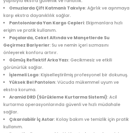
yapısıyla ekstra güvenlik ve rahatlık.
Omuzlarda Çift Katmanlı Takviye
: Ağırlık ve aşınmaya
karşı ekstra dayanıklılık sağlar.
Pantolonlarda Yan Kargo Cepleri
: Ekipmanlara hızlı
erişim ve pratik kullanım.
Paçalarda, Ceket Altında ve Manşetlerde Su
Geçirmez Bariyerler
: Su ve nemin içeri sızmasını
önleyerek konforu artırır.
Gümüş Reflektif Arka Yazı
: Gecikmesiz ve etkili
görünürlük sağlar.
İşlemeli Logo
: Kişiselleştirilmiş profesyonel bir dokunuş.
Yüksek Bel Pantolon
: Vücuda mükemmel uyum ve
ekstra koruma.
Aramid DRD (Sürükleme Kurtarma Sistemi)
: Acil
kurtarma operasyonlarında güvenli ve hızlı müdahale
sağlar.
Çıkarılabilir İç Astar
: Kolay bakım ve temizlik için pratik
kullanım.