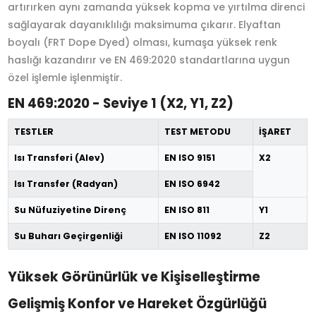
artırırken aynı zamanda yüksek kopma ve yırtılma direnci
sağlayarak dayanıklılığı maksimuma çıkarır. Elyaftan
boyalı (FRT Dope Dyed) olması, kumaşa yüksek renk
haslığı kazandırır ve EN 469:2020 standartlarına uygun
özel işlemle işlenmiştir.
EN 469:2020 - Seviye 1 (X2, Y1, Z2)
TESTLER
TEST METODU
İŞARET
Isı Transferi (Alev)
EN ISO 9151
X2
Isı Transfer (Radyan)
EN ISO 6942
Su Nüfuziyetine Direnç
EN ISO 811
Y1
Su Buharı Geçirgenliği
EN ISO 11092
Z2
Yüksek Görünürlük ve Kişiselleştirme
Gelişmiş Konfor ve Hareket Özgürlüğü