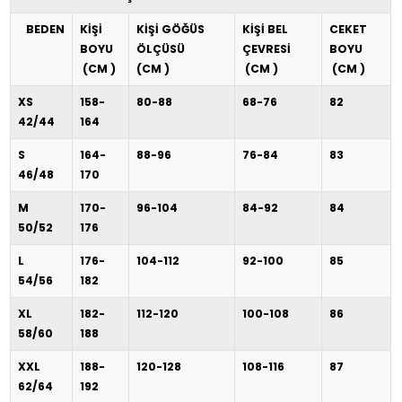
BEDEN
KİŞİ
KİŞİ GÖĞÜS
KİŞİ BEL
CEKET
BOYU
ÖLÇÜSÜ
ÇEVRESİ
BOYU
(CM )
(CM )
(CM )
(CM )
XS
158-
80-88
68-76
82
42/44
164
S
164-
88-96
76-84
83
46/48
170
M
170-
96-104
84-92
84
50/52
176
L
176-
104-112
92-100
85
54/56
182
XL
182-
112-120
100-108
86
58/60
188
XXL
188-
120-128
108-116
87
62/64
192