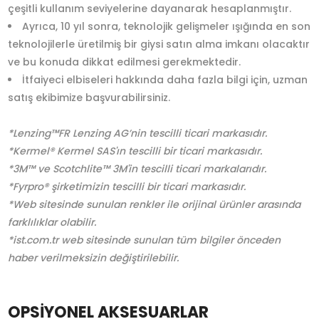
çeşitli kullanım seviyelerine dayanarak hesaplanmıştır.
Ayrıca, 10 yıl sonra, teknolojik gelişmeler ışığında en son
teknolojilerle üretilmiş bir giysi satın alma imkanı olacaktır
ve bu konuda dikkat edilmesi gerekmektedir.
İtfaiyeci elbiseleri hakkında daha fazla bilgi için, uzman
satış ekibimize başvurabilirsiniz.
*Lenzing™FR Lenzing AG’nin tescilli ticari markasıdır.
*Kermel® Kermel SAS'ın tescilli bir ticari markasıdır.
*3M™ ve Scotchlite™ 3M'in tescilli ticari markalarıdır.
*Fyrpro® şirketimizin tescilli bir ticari markasıdır.
*Web sitesinde sunulan renkler ile orijinal ürünler arasında
farklılıklar olabilir.
*ist.com.tr web sitesinde sunulan tüm bilgiler önceden
haber verilmeksizin değiştirilebilir.
OPSİYONEL AKSESUARLAR