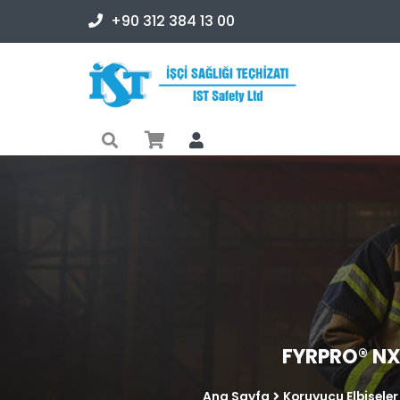
+90 312 384 13 00
FYRPRO® NXT
Ana Sayfa
Koruyucu Elbiseler