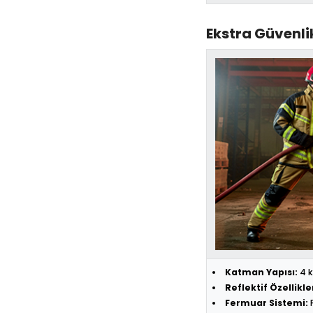
Ekstra Güvenli
Katman Yapısı:
4 k
Reflektif Özellikle
Fermuar Sistemi:
F