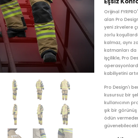
Eşsiz Konf
Orijinal FYRPRO
alan Pro Desig
yeni zirvelere ç
zorlu koşullar
kalmaz, aynı 
katmanları da i
işçilikle, Pro D
operasyonlarda
kabiliyetini artı
Pro Design'ı be
kusursuz bir şe
kullanıcının pr
şık bir görünüş
ödün vermede
güvenebilecekle