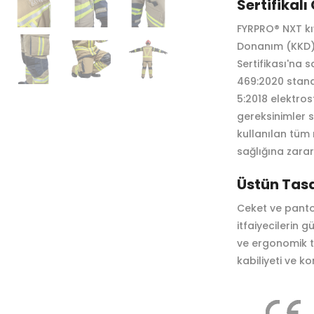
Sertifikalı
FYRPRO® NXT kıy
Donanım (KKD) 
Sertifikası'na s
469:2020 stand
5:2018 elektros
gereksinimler 
kullanılan tüm
sağlığına zara
Üstün Tas
Ceket ve panto
itfaiyecilerin gü
ve ergonomik t
kabiliyeti ve ko