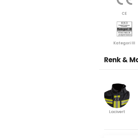
CE
Kategori lll
Renk & Ma
Lacivert