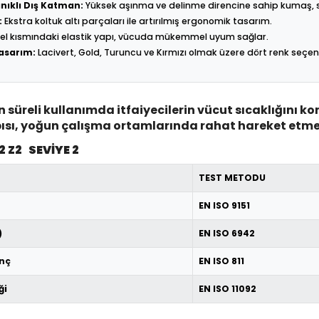
nıklı Dış Katman:
Yüksek aşınma ve delinme direncine sahip kumaş, su v
:
Ekstra koltuk altı parçaları ile artırılmış ergonomik tasarım.
el kısmındaki elastik yapı, vücuda mükemmel uyum sağlar.
Tasarım:
Lacivert, Gold, Turuncu ve Kırmızı olmak üzere dört renk seçene
süreli kullanımda itfaiyecilerin vücut sıcaklığını kont
pısı, yoğun çalışma ortamlarında rahat hareket etme
2 Z2 SEVİYE 2
TEST METODU
EN ISO 9151
)
EN ISO 6942
enç
EN ISO 811
ği
EN ISO 11092