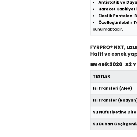
Antistatik ve Daya
Hareket Kabiliyeti
Elastik Pantolon:
B
Özelleştirilebilir 
sunulmaktadır.
FYRPRO® NXT, uzun 
Hafif ve esnek ya
EN 469:2020 X2 Y
TESTLER
Isı Transferi (Alev)
Isı Transfer (Radyan
Su Nüfuziyetine Dir
Su Buharı Geçirgenli