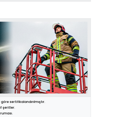
re sertifikalandırılmıştır.
şeritler.
oruması.