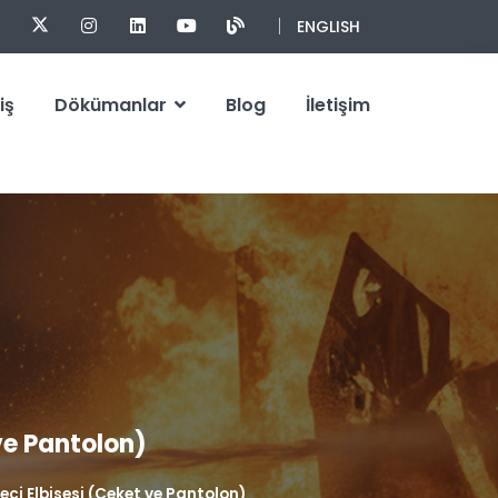
ENGLISH
iş
Dökümanlar
Blog
İletişim
ve Pantolon)
ci Elbisesi (Ceket ve Pantolon)