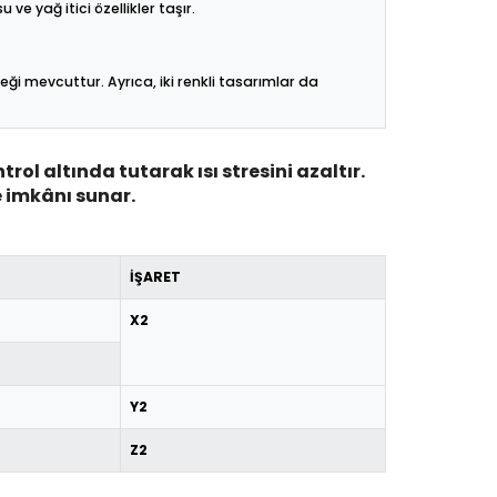
e yağ itici özellikler taşır.
ği mevcuttur. Ayrıca, iki renkli tasarımlar da
rol altında tutarak ısı stresini azaltır.
 imkânı sunar.
İŞARET
X2
Y2
Z2