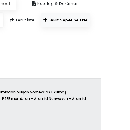
sheet
Katalog & Doküman
Teklif İste
Teklif Sepetine Ekle
ışımından oluşan Nomex®️ NXT kumaş.
, PTFE membran + Aramid Nonwoven + Aramid