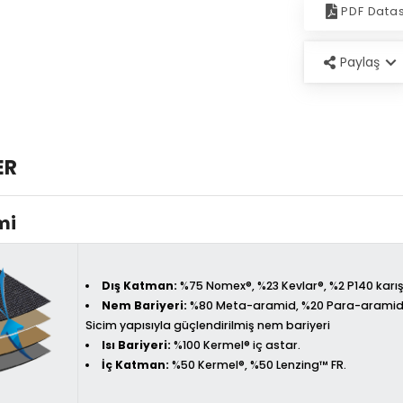
PDF Data
Paylaş
ER
mi
Dış Katman:
%75 Nomex®, %23 Kevlar®, %2 P140 kar
Nem Bariyeri:
%80 Meta-aramid, %20 Para-aramid
Sicim yapısıyla güçlendirilmiş nem bariyeri
Isı Bariyeri:
%100 Kermel® iç astar.
İç Katman:
%50 Kermel®, %50 Lenzing™ FR.