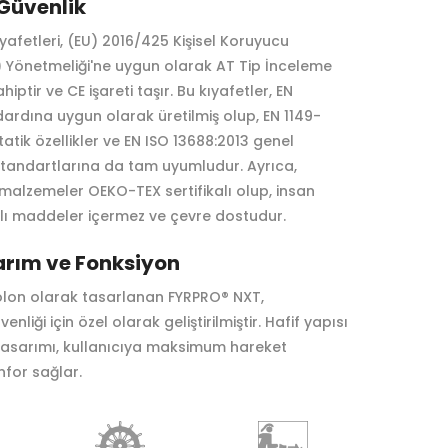
 Güvenlik
afetleri, (EU) 2016/425 Kişisel Koruyucu
Yönetmeliği'ne uygun olarak AT Tip İnceleme
ahiptir ve CE işareti taşır. Bu kıyafetler, EN
ardına uygun olarak üretilmiş olup, EN 1149-
tatik özellikler ve EN ISO 13688:2013 genel
standartlarına da tam uyumludur. Ayrıca,
 malzemeler OEKO-TEX sertifikalı olup, insan
rlı maddeler içermez ve çevre dostudur.
arım ve Fonksiyon
lon olarak tasarlanan FYRPRO® NXT,
venliği için özel olarak geliştirilmiştir. Hafif yapısı
asarımı, kullanıcıya maksimum hareket
nfor sağlar.