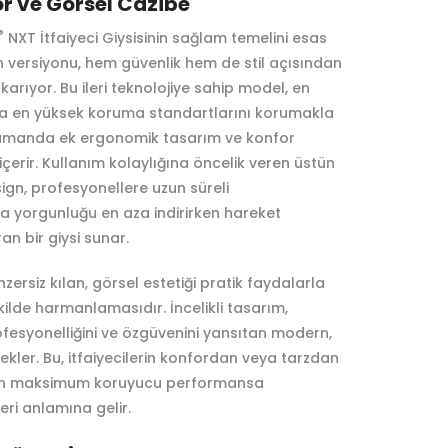
or ve Görsel Cazibe
®
NXT İtfaiyeci Giysisinin sağlam temelini esas
n versiyonu, hem güvenlik hem de stil açısından
ıkarıyor. Bu ileri teknolojiye sahip model, en
da en yüksek koruma standartlarını korumakla
zamanda ek ergonomik tasarım ve konfor
çerir. Kullanım kolaylığına öncelik veren üstün
esign, profesyonellere uzun süreli
 yorgunluğu en aza indirirken hareket
ran bir giysi sunar.
nzersiz kılan, görsel estetiği pratik faydalarla
kilde harmanlamasıdır. İncelikli tasarım,
ofesyonelliğini ve özgüvenini yansıtan modern,
 ekler. Bu, itfaiyecilerin konfordan veya tarzdan
n maksimum koruyucu performansa
ri anlamına gelir.