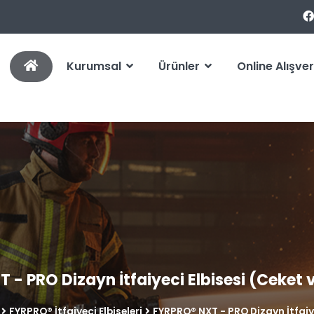
Kurumsal
Ürünler
Online Alışver
 - PRO Dizayn İtfaiyeci Elbisesi (Ceket 
FYRPRO® İtfaiyeci Elbiseleri
FYRPRO® NXT - PRO Dizayn İtfaiye