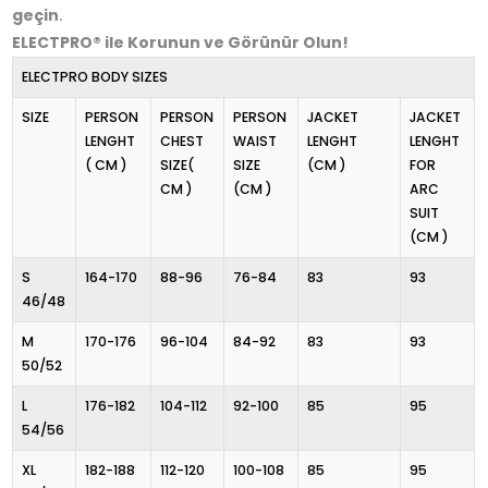
geçin
.
ELECTPRO® ile Korunun ve Görünür Olun!
ELECTPRO BODY SIZES
SIZE
PERSON
PERSON
PERSON
JACKET
JACKET
LENGHT
CHEST
WAIST
LENGHT
LENGHT
( CM )
SIZE(
SIZE
(CM )
FOR
CM )
(CM )
ARC
SUIT
(CM )
S
164-170
88-96
76-84
83
93
46/48
M
170-176
96-104
84-92
83
93
50/52
L
176-182
104-112
92-100
85
95
54/56
XL
182-188
112-120
100-108
85
95