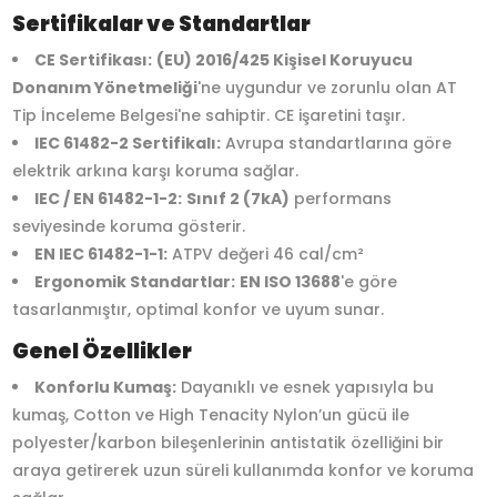
Sertifikalar ve Standartlar
CE Sertifikası:
(EU) 2016/425 Kişisel Koruyucu
Donanım Yönetmeliği
'ne uygundur ve zorunlu olan AT
Tip İnceleme Belgesi'ne sahiptir. CE işaretini taşır.
IEC 61482-2 Sertifikalı:
Avrupa standartlarına göre
elektrik arkına karşı koruma sağlar.
IEC / EN 61482-1-2:
Sınıf 2 (7kA)
performans
seviyesinde koruma gösterir.
EN IEC 61482-1-1:
ATPV değeri 46 cal/cm²
Ergonomik Standartlar:
EN ISO 13688
'e göre
tasarlanmıştır, optimal konfor ve uyum sunar.
Genel Özellikler
Konforlu Kumaş:
Dayanıklı ve esnek yapısıyla bu
kumaş, Cotton ve High Tenacity Nylon’un gücü ile
polyester/karbon bileşenlerinin antistatik özelliğini bir
araya getirerek uzun süreli kullanımda konfor ve koruma