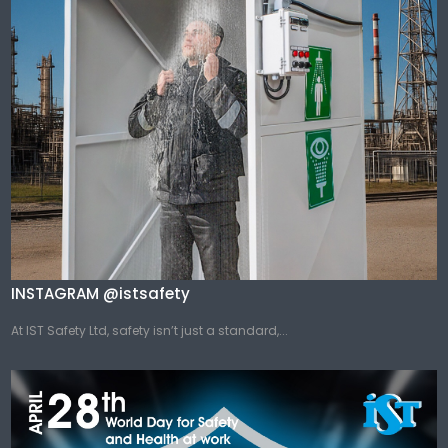
INSTAGRAM @istsafety
At IST Safety Ltd, safety isn’t just a standard,...