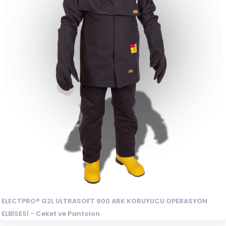
ELECTPRO® G2L ULTRASOFT 900 ARK KORUYUCU OPERASYON
ELBİSESİ - Ceket ve Pantolon
Elektrik Arkı ve Yüksek Enerjili Ortamlar İçin