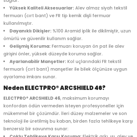
sağlar.
Yüksek Kaliteli Aksesuarlar:
Alev almaz siyah tekstil
fermuarı (cırt bant) ve FR tip kemik dişli fermuar
kullanılmıştır.
Dayanıklı Dikişler:
%100 Aramid iplik ile dikilmiştir, uzun
ömürlü ve güvenilir kullanım sağlar.
Gelişmiş Koruma:
Fermuarı koruyan ön pat ile alev
girişini önler, yüksek düzeyde koruma sağlar.
Ayarlanabilir Manşetler:
Kol uçlarındaki FR tekstil
fermuarlı (cırt bant) manşetler ile bilek ölçünüze uygun
ayarlama imkanı sunar.
Neden ELECTPRO® ARCSHIELD 46?
ELECTPRO® ARCSHIELD 46
, maksimum korumayı
konfordan ödün vermeden isteyen profesyoneller için
mükemmel bir çözümdür. İleri düzey malzemeler ve son
teknoloji ile üretilmiş bu kaban, birden fazla tehlikeye karşı
benzersiz bir savunma sunar:
Çoklu Tehlikeye Karşı Koruma:
Elektrik arkı, ısı, alev ve