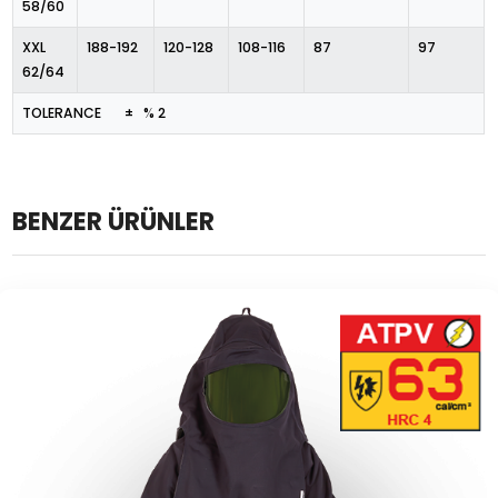
58/60
XXL
188-192
120-128
108-116
87
97
62/64
TOLERANCE ± % 2
BENZER ÜRÜNLER